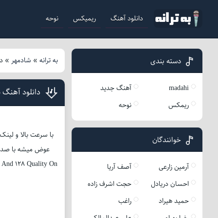
دانلود آهنگ
ریمیکس
نوحه
به ترانه
»
شادمهر
»
د
دسته بندی
madahi
آهنگ جدید
دانلود آهنگ 
ریمکس
نوحه
با سرعت بالا و لینک
خوانندگان
عوض میشه با صدای محبوب شادم
 And 128 Quality On
آرمین زارعی
آصف آریا
احسان دریادل
حجت اشرف زاده
حمید هیراد
راغب
رضا بهرام
علی عبدالمالکی