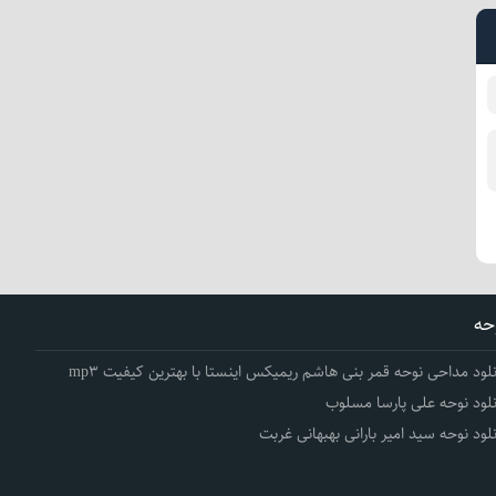
حه
نلود مداحی نوحه قمر بنی هاشم ریمیکس اینستا با بهترین کیفیت mp3
نلود نوحه علی پارسا مسلوب
نلود نوحه سید امیر بارانی بهبهانی غربت