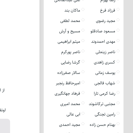
فرزاد فرخ
ماکان بند
مجید رضوی
محمد لطفی
مسعود صادقلو
مسیح و آرش
مهدی احمدوند
میثم ابراهیمی
ناصر زینعلی
ناصر پورکرم
کسری زاهدی
گرشا رضایی
یوسف زمانی
سالار صفرزاده
شهاب فالجی
امیرحافظ رنجبر
از 
رضا کرمی تارا
فرهاد جهانگیری
مجتبی ترکاشوند
محمد امیری
اونق
رامین تجنگی
ابی عالی
بهنام حسن زاده
مجید احمدی