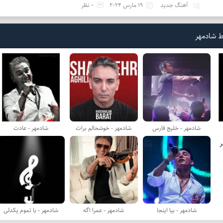
آهنگ جدید
19 مارس 2024
0 نظر
ط شادمهر
شادمهر - خلیج فارس
شادمهر - خوشحالم برات
شادمهر - عادت
شادمهر - بیا اینجا
شادمهر - عمرا اگه
شادمهر - با تموم یكدلی