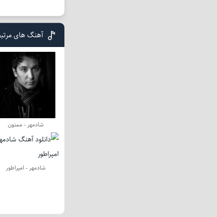
آهنگ های مرتب
شادمهر - ممنون
شادمهر - امپراطور