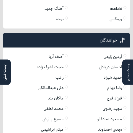
madahi
آهنگ جدید
ریمکس
نوحه
خوانندگان
آرمین زارعی
آصف آریا
احسان دریادل
حجت اشرف زاده
پست بعدی
پست قبلی
حمید هیراد
راغب
رضا بهرام
علی عبدالمالکی
فرزاد فرخ
ماکان بند
مجید رضوی
محمد لطفی
مسعود صادقلو
مسیح و آرش
مهدی احمدوند
میثم ابراهیمی