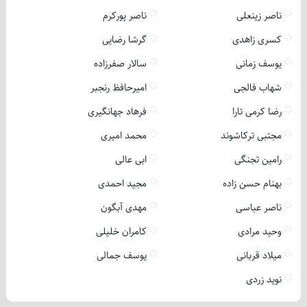
ناصر زینعلی
ناصر پورکرم
کسری زاهدی
گرشا رضایی
یوسف زمانی
سالار صفرزاده
شهاب فالجی
امیرحافظ رنجبر
رضا کرمی تارا
فرهاد جهانگیری
مجتبی ترکاشوند
محمد امیری
رامین تجنگی
ابی عالی
بهنام حسن زاده
مجید احمدی
ناصر عباسی
مهدی آبگون
وحید مرادی
کامران خلیلی
میلاد قربانی
یوسف جمالی
نوید زردی