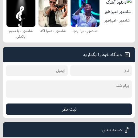
شادمهر - امپراطور
شادمهر - بیا اینجا
شادمهر - عمرا اگه
شادمهر - با تموم
یكدلی
دیدگاه خود را بگذارید
ثبت نظر
دسته بندی