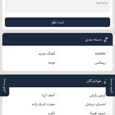
ثبت نظر
دسته بندی
madahi
آهنگ جدید
ریمکس
نوحه
خوانندگان
پست بعدی
پست قبلی
آرمین زارعی
آصف آریا
احسان دریادل
حجت اشرف زاده
حمید هیراد
راغب