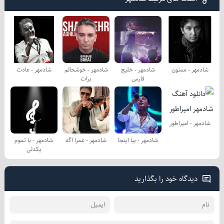
شادمهر - ممنون
شادمهر - خلیج
شادمهر - خوشحالم
شادمهر - عادت
فارس
برات
شادمهر - امپراطور
شادمهر - بیا اینجا
شادمهر - عمرا اگه
شادمهر - با تموم
یكدلی
دیدگاه خود را بگذارید