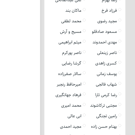
فرزاد فرخ
ماکان بند
مجید رضوی
محمد لطفی
مسعود صادقلو
مسیح و آرش
مهدی احمدوند
میثم ابراهیمی
ناصر زینعلی
ناصر پورکرم
کسری زاهدی
گرشا رضایی
یوسف زمانی
سالار صفرزاده
شهاب فالجی
امیرحافظ رنجبر
رضا کرمی تارا
فرهاد جهانگیری
مجتبی ترکاشوند
محمد امیری
رامین تجنگی
ابی عالی
بهنام حسن زاده
مجید احمدی