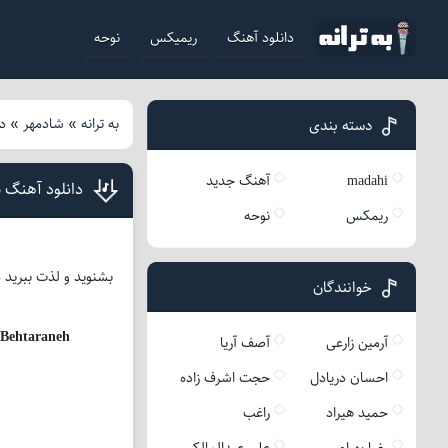
دانلود آهنگ
ریمیکس
نوحه
به ترانه
»
شادمهر
»
د
دسته بندی
madahi
آهنگ جدید
دانلود آهنگ
ریمکس
نوحه
خوانندگان
n
Behtaraneh
آرمین زارعی
آصف آریا
احسان دریادل
حجت اشرف زاده
حمید هیراد
راغب
رضا بهرام
علی عبدالمالکی