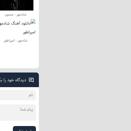
شادمهر - ممنون
شادمهر - امپراطور
دیدگاه خود را ب