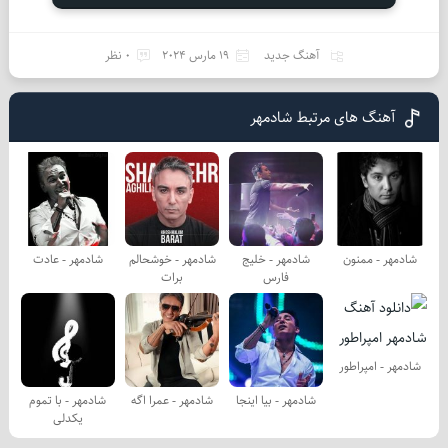
آهنگ جدید
19 مارس 2024
0 نظر
آهنگ های مرتبط شادمهر
شادمهر - ممنون
شادمهر - خلیج
شادمهر - خوشحالم
شادمهر - عادت
فارس
برات
شادمهر - امپراطور
شادمهر - بیا اینجا
شادمهر - عمرا اگه
شادمهر - با تموم
یكدلی