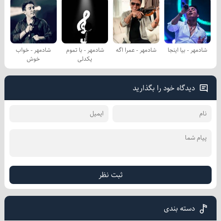
شادمهر - بیا اینجا
شادمهر - عمرا اگه
شادمهر - با تموم
شادمهر - خواب
یكدلی
خوش
دیدگاه خود را بگذارید
ثبت نظر
دسته بندی