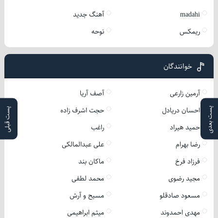
madahi
آهنگ جدید
ریمکس
نوحه
خوانندگان
آرمین زارعی
آصف آریا
احسان دریادل
حجت اشرف زاده
پست بعدی
پست قبلی
حمید هیراد
راغب
رضا بهرام
علی عبدالمالکی
فرزاد فرخ
ماکان بند
مجید رضوی
محمد لطفی
مسعود صادقلو
مسیح و آرش
مهدی احمدوند
میثم ابراهیمی