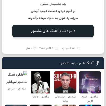
بهم بخشیدی ممنون
تو قلبم دیدی عشقت عجب آتیشی
سوزند یه شهرو به سازت میشه رقصوند
دانلود تمام آهنگ های شادمهر
آهنگ جدید
5 اکتبر 2025
0 نظر
آهنگ های مرتبط شادمهر
شادمهر - امپراطور
شادمهر - خلیج
شادمهر - خوشحالم
شادمهر - عادت
فارس
برات