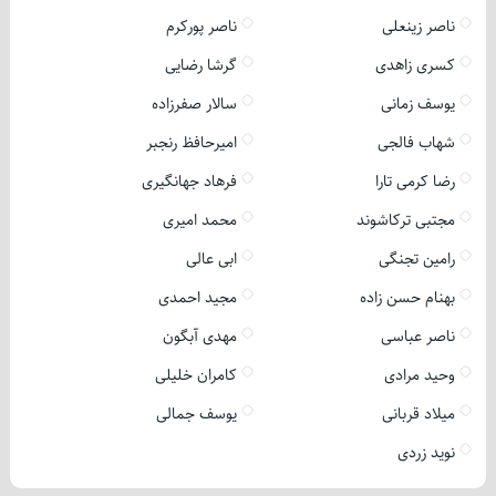
ناصر زینعلی
ناصر پورکرم
کسری زاهدی
گرشا رضایی
یوسف زمانی
سالار صفرزاده
شهاب فالجی
امیرحافظ رنجبر
رضا کرمی تارا
فرهاد جهانگیری
مجتبی ترکاشوند
محمد امیری
رامین تجنگی
ابی عالی
بهنام حسن زاده
مجید احمدی
ناصر عباسی
مهدی آبگون
وحید مرادی
کامران خلیلی
میلاد قربانی
یوسف جمالی
نوید زردی