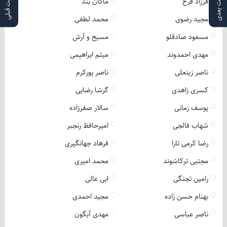
پست بعدی
پست قبلی
فرزاد فرخ
ماکان بند
مجید رضوی
محمد لطفی
مسعود صادقلو
مسیح و آرش
مهدی احمدوند
میثم ابراهیمی
ناصر زینعلی
ناصر پورکرم
کسری زاهدی
گرشا رضایی
یوسف زمانی
سالار صفرزاده
شهاب فالجی
امیرحافظ رنجبر
رضا کرمی تارا
فرهاد جهانگیری
مجتبی ترکاشوند
محمد امیری
رامین تجنگی
ابی عالی
بهنام حسن زاده
مجید احمدی
ناصر عباسی
مهدی آبگون