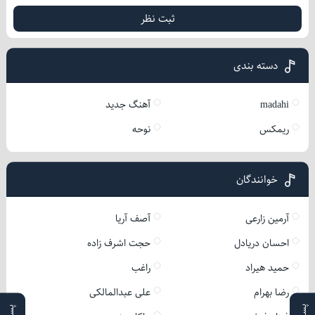
ثبت نظر
دسته بندی
madahi
آهنگ جدید
ریمکس
نوحه
خوانندگان
آرمین زارعی
آصف آریا
احسان دریادل
حجت اشرف زاده
حمید هیراد
راغب
رضا بهرام
علی عبدالمالکی