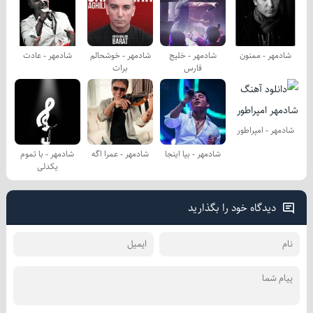
شادمهر - ممنون
شادمهر - خلیج
شادمهر - خوشحالم
شادمهر - عادت
فارس
برات
شادمهر - امپراطور
شادمهر - بیا اینجا
شادمهر - عمرا اگه
شادمهر - با تموم
یكدلی
دیدگاه خود را بگذارید