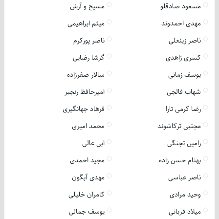
مسعود صادقلو
مسیح و آرش
مهدی احمدوند
میثم ابراهیمی
ناصر زینعلی
ناصر پورکرم
کسری زاهدی
گرشا رضایی
یوسف زمانی
سالار صفرزاده
شهاب فالجی
امیرحافظ رنجبر
رضا کرمی تارا
فرهاد جهانگیری
مجتبی ترکاشوند
محمد امیری
رامین تجنگی
ابی عالی
بهنام حسن زاده
مجید احمدی
ناصر عباسی
مهدی آبگون
وحید مرادی
کامران خلیلی
میلاد قربانی
یوسف جمالی