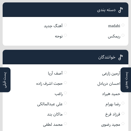
دسته بندی
madahi
آهنگ جدید
ریمکس
نوحه
خوانندگان
آرمین زارعی
آصف آریا
پست بعدی
پست قبلی
احسان دریادل
حجت اشرف زاده
حمید هیراد
راغب
رضا بهرام
علی عبدالمالکی
فرزاد فرخ
ماکان بند
مجید رضوی
محمد لطفی