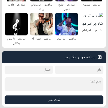
شادمهر - ممنون
شادمهر - خلیج
شادمهر - خوشحالم
شادمهر - عادت
فارس
برات
شادمهر - امپراطور
شادمهر - بیا اینجا
شادمهر - عمرا اگه
شادمهر - با تموم
یكدلی
دیدگاه خود را بگذارید
ثبت نظر