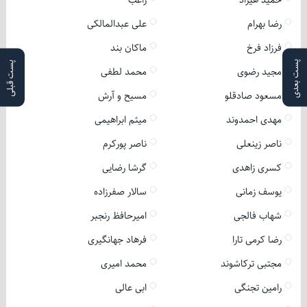
حمید هیراد
راغب
رضا بهرام
علی عبدالمالکی
فرزاد فرخ
ماکان بند
پست بعدی
پست قبلی
مجید رضوی
محمد لطفی
مسعود صادقلو
مسیح و آرش
مهدی احمدوند
میثم ابراهیمی
ناصر زینعلی
ناصر پورکرم
کسری زاهدی
گرشا رضایی
یوسف زمانی
سالار صفرزاده
شهاب فالجی
امیرحافظ رنجبر
رضا کرمی تارا
فرهاد جهانگیری
مجتبی ترکاشوند
محمد امیری
رامین تجنگی
ابی عالی