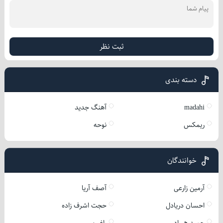
ثبت نظر
دسته بندی
madahi
آهنگ جدید
ریمکس
نوحه
خوانندگان
آرمین زارعی
آصف آریا
احسان دریادل
حجت اشرف زاده