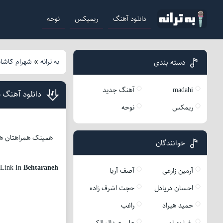
دانلود آهنگ
ریمیکس
نوحه
به ترانه
»
شهرام کاشان
دسته بندی
madahi
آهنگ جدید
دانلود آهنگ ش
ریمکس
نوحه
خوانندگان
 Link In
Behtaraneh
آرمین زارعی
آصف آریا
احسان دریادل
حجت اشرف زاده
حمید هیراد
راغب
رضا بهرام
علی عبدالمالکی