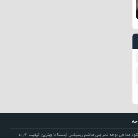
حه
نلود مداحی نوحه قمر بنی هاشم ریمیکس اینستا با بهترین کیفیت mp3