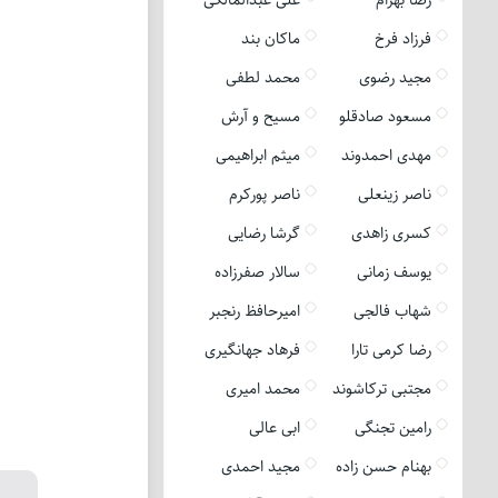
فرزاد فرخ
ماکان بند
مجید رضوی
محمد لطفی
مسعود صادقلو
مسیح و آرش
مهدی احمدوند
میثم ابراهیمی
ناصر زینعلی
ناصر پورکرم
کسری زاهدی
گرشا رضایی
یوسف زمانی
سالار صفرزاده
شهاب فالجی
امیرحافظ رنجبر
رضا کرمی تارا
فرهاد جهانگیری
مجتبی ترکاشوند
محمد امیری
رامین تجنگی
ابی عالی
بهنام حسن زاده
مجید احمدی