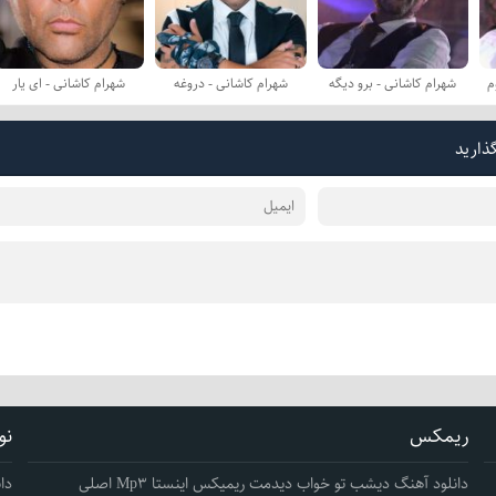
م
شهرام کاشانی - برو دیگه
شهرام کاشانی - دروغه
شهرام کاشانی - ای یار
گذارید
ریمکس
نو
دانلود آهنگ دیشب تو خواب دیدمت ریمیکس اینستا Mp3 اصلی
دا