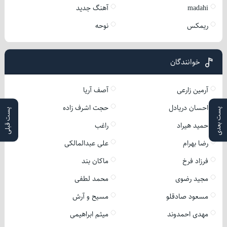
madahi
آهنگ جدید
ریمکس
نوحه
خوانندگان
آرمین زارعی
آصف آریا
احسان دریادل
حجت اشرف زاده
پست بعدی
پست قبلی
حمید هیراد
راغب
رضا بهرام
علی عبدالمالکی
فرزاد فرخ
ماکان بند
مجید رضوی
محمد لطفی
مسعود صادقلو
مسیح و آرش
مهدی احمدوند
میثم ابراهیمی