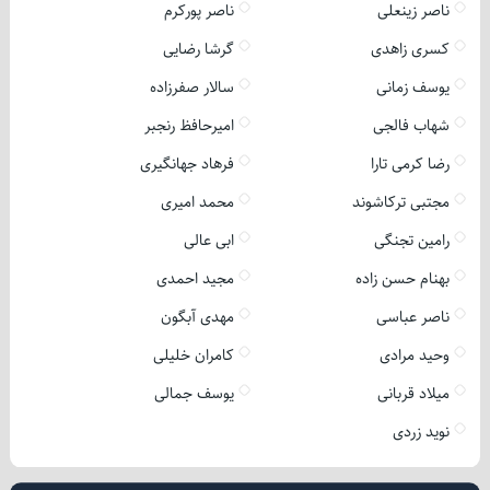
ناصر زینعلی
ناصر پورکرم
کسری زاهدی
گرشا رضایی
یوسف زمانی
سالار صفرزاده
شهاب فالجی
امیرحافظ رنجبر
رضا کرمی تارا
فرهاد جهانگیری
مجتبی ترکاشوند
محمد امیری
رامین تجنگی
ابی عالی
بهنام حسن زاده
مجید احمدی
ناصر عباسی
مهدی آبگون
وحید مرادی
کامران خلیلی
میلاد قربانی
یوسف جمالی
نوید زردی