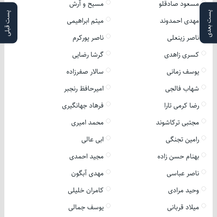
مسعود صادقلو
مسیح و آرش
پست بعدی
پست قبلی
مهدی احمدوند
میثم ابراهیمی
ناصر زینعلی
ناصر پورکرم
کسری زاهدی
گرشا رضایی
یوسف زمانی
سالار صفرزاده
شهاب فالجی
امیرحافظ رنجبر
رضا کرمی تارا
فرهاد جهانگیری
مجتبی ترکاشوند
محمد امیری
رامین تجنگی
ابی عالی
بهنام حسن زاده
مجید احمدی
ناصر عباسی
مهدی آبگون
وحید مرادی
کامران خلیلی
میلاد قربانی
یوسف جمالی