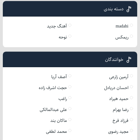
دسته بندی
madahi
آهنگ جدید
ریمکس
نوحه
خوانندگان
آرمین زارعی
آصف آریا
احسان دریادل
حجت اشرف زاده
حمید هیراد
راغب
رضا بهرام
علی عبدالمالکی
فرزاد فرخ
ماکان بند
مجید رضوی
محمد لطفی