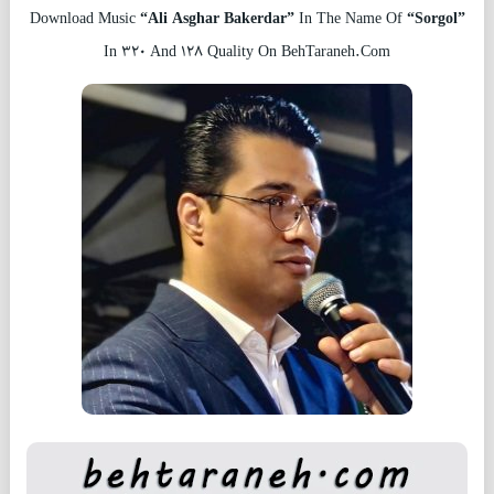
Download Music
“Ali Asghar Bakerdar”
In The Name Of
“Sorgol”
In 320 And 128 Quality On BehTaraneh.Com