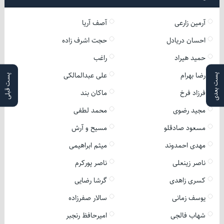
آرمین زارعی
آصف آریا
احسان دریادل
حجت اشرف زاده
حمید هیراد
راغب
رضا بهرام
علی عبدالمالکی
پست بعدی
پست قبلی
فرزاد فرخ
ماکان بند
مجید رضوی
محمد لطفی
مسعود صادقلو
مسیح و آرش
مهدی احمدوند
میثم ابراهیمی
ناصر زینعلی
ناصر پورکرم
کسری زاهدی
گرشا رضایی
یوسف زمانی
سالار صفرزاده
شهاب فالجی
امیرحافظ رنجبر