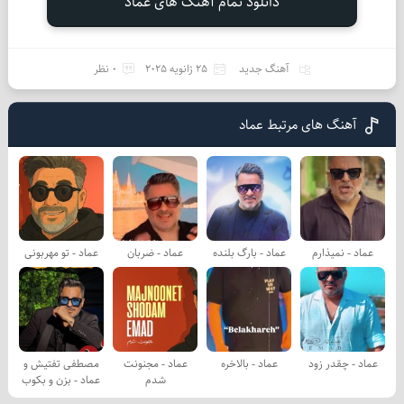
دانلود تمام آهنگ های عماد
آهنگ جدید
25 ژانویه 2025
0 نظر
آهنگ های مرتبط عماد
عماد - نمیذارم
عماد - بارگ بلنده
عماد - ضربان
عماد - تو مهربونی
عماد - چقدر زود
عماد - بالاخره
عماد - مجنونت
مصطفی تفتیش و
شدم
عماد - بزن و بکوب