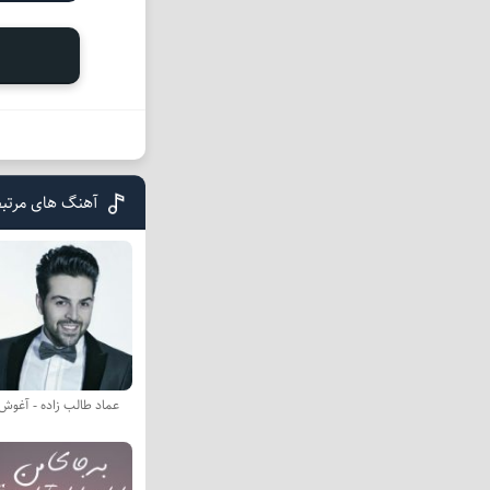
آهنگ های مرتبط
عماد طالب زاده - آغوش