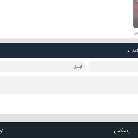
من
گذارید
ریمکس
نو