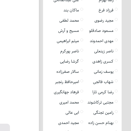
فرزاد فرخ
ماکان بند
مجید رضوی
محمد لطفی
مسعود صادقلو
مسیح و آرش
مهدی احمدوند
میثم ابراهیمی
ناصر زینعلی
ناصر پورکرم
کسری زاهدی
گرشا رضایی
یوسف زمانی
سالار صفرزاده
شهاب فالجی
امیرحافظ رنجبر
رضا کرمی تارا
فرهاد جهانگیری
مجتبی ترکاشوند
محمد امیری
رامین تجنگی
ابی عالی
بهنام حسن زاده
مجید احمدی