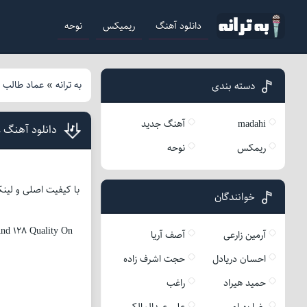
دانلود آهنگ
ریمیکس
نوحه
به ترانه
»
عماد طالب ز
دسته بندی
madahi
آهنگ جدید
دانلود آهنگ 
ریمکس
نوحه
با کیفیت اصلی و لینک
خوانندگان
nd 128 Quality On
آرمین زارعی
آصف آریا
احسان دریادل
حجت اشرف زاده
حمید هیراد
راغب
رضا بهرام
علی عبدالمالکی