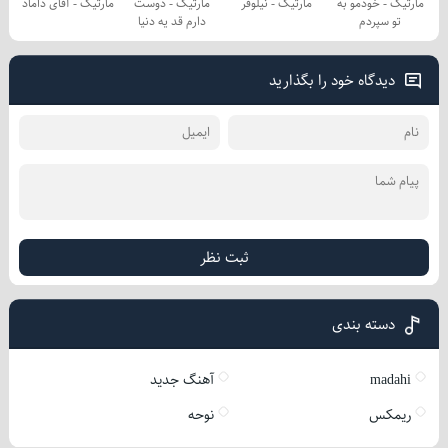
مارتیک - خودمو به
مارتیک - نیلوفر
مارتیک - دوست
مارتیک - آقای داماد
تو سپردم
دارم قد یه دنیا
دیدگاه خود را بگذارید
ثبت نظر
دسته بندی
madahi
آهنگ جدید
ریمکس
نوحه