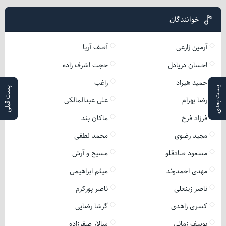
خوانندگان
آرمین زارعی
آصف آریا
احسان دریادل
حجت اشرف زاده
حمید هیراد
راغب
پست بعدی
پست قبلی
رضا بهرام
علی عبدالمالکی
فرزاد فرخ
ماکان بند
مجید رضوی
محمد لطفی
مسعود صادقلو
مسیح و آرش
مهدی احمدوند
میثم ابراهیمی
ناصر زینعلی
ناصر پورکرم
کسری زاهدی
گرشا رضایی
یوسف زمانی
سالار صفرزاده