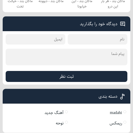
ماکان بند - هر بار
ماکان بند - این
ماکان بند - دیوونه
ماکان بند - خیالت
این درو
خیابونا
تخت
دیدگاه خود را بگذارید
ثبت نظر
دسته بندی
madahi
آهنگ جدید
ریمکس
نوحه