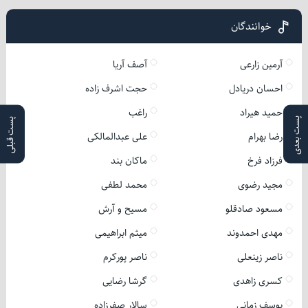
خوانندگان
آرمین زارعی
آصف آریا
احسان دریادل
حجت اشرف زاده
حمید هیراد
راغب
پست بعدی
پست قبلی
رضا بهرام
علی عبدالمالکی
فرزاد فرخ
ماکان بند
مجید رضوی
محمد لطفی
مسعود صادقلو
مسیح و آرش
مهدی احمدوند
میثم ابراهیمی
ناصر زینعلی
ناصر پورکرم
کسری زاهدی
گرشا رضایی
یوسف زمانی
سالار صفرزاده