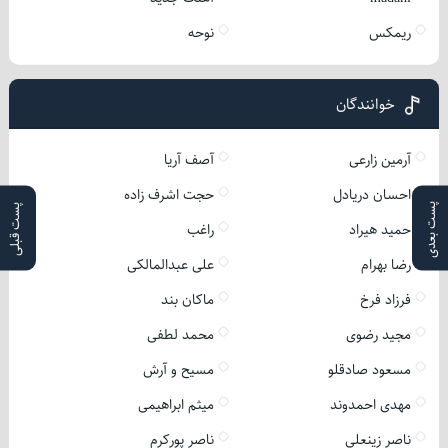
ریمکس
نوحه
خوانندگان
آرمین زارعی
آصف آریا
احسان دریادل
حجت اشرف زاده
پست بعدی
پست قبلی
حمید هیراد
راغب
رضا بهرام
علی عبدالمالکی
فرزاد فرخ
ماکان بند
مجید رضوی
محمد لطفی
مسعود صادقلو
مسیح و آرش
مهدی احمدوند
میثم ابراهیمی
ناصر زینعلی
ناصر پورکرم