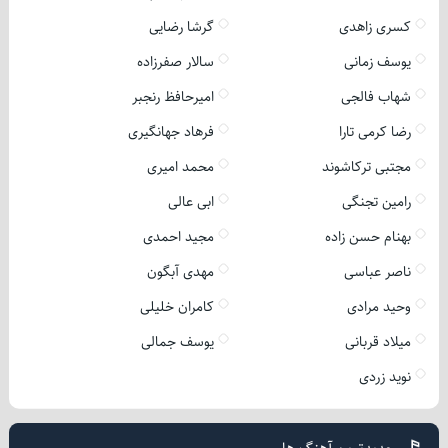
کسری زاهدی
گرشا رضایی
یوسف زمانی
سالار صفرزاده
شهاب فالجی
امیرحافظ رنجبر
رضا کرمی تارا
فرهاد جهانگیری
مجتبی ترکاشوند
محمد امیری
رامین تجنگی
ابی عالی
بهنام حسن زاده
مجید احمدی
ناصر عباسی
مهدی آبگون
وحید مرادی
کامران خلیلی
میلاد قربانی
یوسف جمالی
نوید زردی