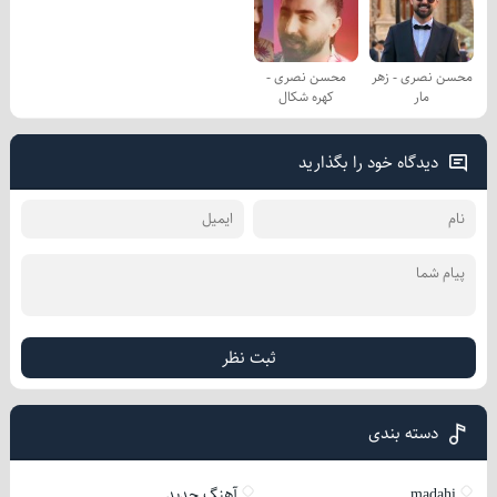
محسن نصری - زهر
محسن نصری -
مار
کهره شکال
دیدگاه خود را بگذارید
ثبت نظر
دسته بندی
madahi
آهنگ جدید