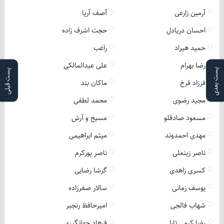
آرمین زارعی
آصف آریا
احسان دریادل
حجت اشرف زاده
حمید هیراد
راغب
رضا بهرام
علی عبدالمالکی
پست بعدی
پست قبلی
فرزاد فرخ
ماکان بند
مجید رضوی
محمد لطفی
مسعود صادقلو
مسیح و آرش
مهدی احمدوند
میثم ابراهیمی
ناصر زینعلی
ناصر پورکرم
کسری زاهدی
گرشا رضایی
یوسف زمانی
سالار صفرزاده
شهاب فالجی
امیرحافظ رنجبر
رضا کرمی تارا
فرهاد جهانگیری