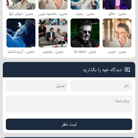
معین - خالق
معین - پنجره
معین - مقصود تویی
معین - تنهای تنها
معین - چمن
معین - لحظه ها
معین - مجنون
معین - آرزو داشتم
دیدگاه خود را بگذارید
ثبت نظر