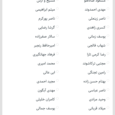
مسعود صادقلو
مسیح و آرش
مهدی احمدوند
میثم ابراهیمی
ناصر زینعلی
ناصر پورکرم
کسری زاهدی
گرشا رضایی
یوسف زمانی
سالار صفرزاده
شهاب فالجی
امیرحافظ رنجبر
رضا کرمی تارا
فرهاد جهانگیری
مجتبی ترکاشوند
محمد امیری
رامین تجنگی
ابی عالی
بهنام حسن زاده
مجید احمدی
ناصر عباسی
مهدی آبگون
وحید مرادی
کامران خلیلی
میلاد قربانی
یوسف جمالی