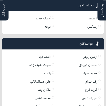
دسته بندی
پست بعدی
پست قبلی
madahi
آهنگ جدید
ریمکس
نوحه
خوانندگان
آرمین زارعی
آصف آریا
احسان دریادل
حجت اشرف زاده
حمید هیراد
راغب
رضا بهرام
علی عبدالمالکی
فرزاد فرخ
ماکان بند
مجید رضوی
محمد لطفی