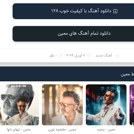
دانلود آهنگ با کیفیت خوب 128
دانلود تمام آهنگ های معین
آهنگ جدید
9 آوریل 2024
0 نظر
ط معین
معین - پنجره
معین - مقصود تویی
معین - تنهای تنها