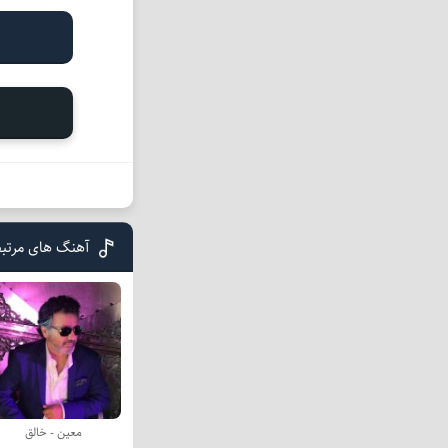
آهنگ های مرتب
معین - خالق