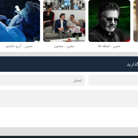
معین - لحظه ها
معین - مجنون
معین - آرزو داشتم
گذارید