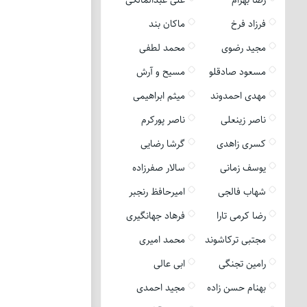
فرزاد فرخ
ماکان بند
مجید رضوی
محمد لطفی
مسعود صادقلو
مسیح و آرش
مهدی احمدوند
میثم ابراهیمی
ناصر زینعلی
ناصر پورکرم
کسری زاهدی
گرشا رضایی
یوسف زمانی
سالار صفرزاده
شهاب فالجی
امیرحافظ رنجبر
رضا کرمی تارا
فرهاد جهانگیری
مجتبی ترکاشوند
محمد امیری
رامین تجنگی
ابی عالی
بهنام حسن زاده
مجید احمدی