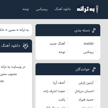
دانلود آهنگ
ریمیکس
نوحه
به ترانه
»
معین
»
دان
دسته بندی
madahi
آهنگ جدید
دانلود آهنگ 
ریمکس
نوحه
در وبسایت به ترانه
خوانندگان
محبوب معین همراه با
Com
آرمین زارعی
آصف آریا
احسان دریادل
حجت اشرف زاده
حمید هیراد
راغب
رضا بهرام
علی عبدالمالکی