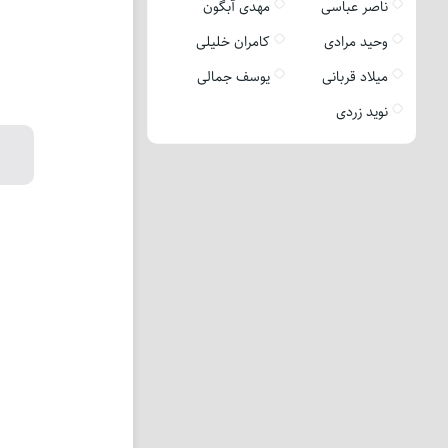
ناصر عباسی
مهدی آبگون
وحید مرادی
کامران خلیلی
میلاد قربانی
یوسف جمالی
نوید زردی