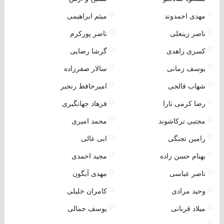
مهدی احمدوند
میثم ابراهیمی
ناصر زینعلی
ناصر پورکرم
کسری زاهدی
گرشا رضایی
یوسف زمانی
سالار صفرزاده
شهاب فالجی
امیرحافظ رنجبر
رضا کرمی تارا
فرهاد جهانگیری
مجتبی ترکاشوند
محمد امیری
رامین تجنگی
ابی عالی
بهنام حسن زاده
مجید احمدی
ناصر عباسی
مهدی آبگون
وحید مرادی
کامران خلیلی
میلاد قربانی
یوسف جمالی