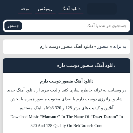
دانلود آهنگ
ریمیکس
نوحه
جستجو
به ترانه
»
منصور
»
دانلود آهنگ منصور دوست دارم
دانلود آهنگ منصور دوست دارم
دانلود آهنگ منصور دوست دارم
در وبسایت به ترانه خاطره سازی کنید و لذت ببرید از دانلود آهنگ جدید
شاد و پرانرژی دوست دارم با صدای محبوب منصور همراه با پخش
آنلاین و کیفیت های برتر 128 و 320 Mp3 با لینک مستقیم
Download Music
“Mansour”
In The Name Of
“Doset Daram”
In
320 And 128 Quality On BehTaraneh.Com