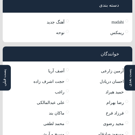
دسته بندی
madahi
آهنگ جدید
ریمکس
نوحه
خوانندگان
پست بعدی
پست قبلی
آرمین زارعی
آصف آریا
احسان دریادل
حجت اشرف زاده
حمید هیراد
راغب
رضا بهرام
علی عبدالمالکی
فرزاد فرخ
ماکان بند
مجید رضوی
محمد لطفی
مسعود صادقلو
مسیح و آرش