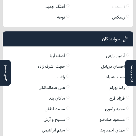
madahi
آهنگ جدید
ریمکس
نوحه
خوانندگان
آرمین زارعی
آصف آریا
احسان دریادل
حجت اشرف زاده
پست بعدی
پست قبلی
حمید هیراد
راغب
رضا بهرام
علی عبدالمالکی
فرزاد فرخ
ماکان بند
مجید رضوی
محمد لطفی
مسعود صادقلو
مسیح و آرش
مهدی احمدوند
میثم ابراهیمی