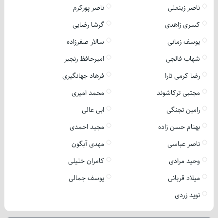
ناصر زینعلی
ناصر پورکرم
کسری زاهدی
گرشا رضایی
یوسف زمانی
سالار صفرزاده
شهاب فالجی
امیرحافظ رنجبر
رضا کرمی تارا
فرهاد جهانگیری
مجتبی ترکاشوند
محمد امیری
رامین تجنگی
ابی عالی
بهنام حسن زاده
مجید احمدی
ناصر عباسی
مهدی آبگون
وحید مرادی
کامران خلیلی
میلاد قربانی
یوسف جمالی
نوید زردی