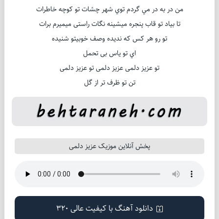
من در به در مي گردم توي شهر چشات تو كوچه خاطرات
تا بياد تو قاب پنجره میشينه نگات راستی میميرم برات
تو رو هر كس كه نديده وصف خوبيتو شنيده
اي تو ياس بی تحمل
تو عزيز دلمی عزيز دلمی تو عزيز دلمی
تن تو ظرف تر از گل
پخش آنلاین موزیک عزیز دلمی
دانلود آهنگ با کیفیت عالی 320