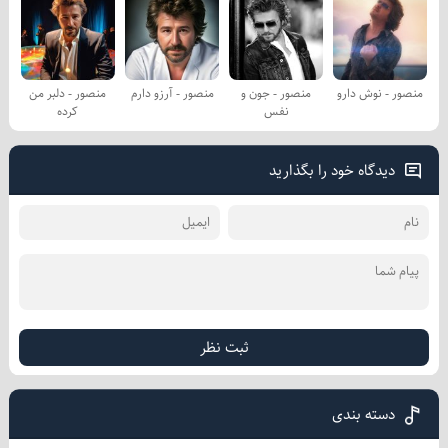
منصور - نوش دارو
منصور - جون و
منصور - آرزو دارم
منصور - دلبر من
نفس
کرده
دیدگاه خود را بگذارید
ثبت نظر
دسته بندی