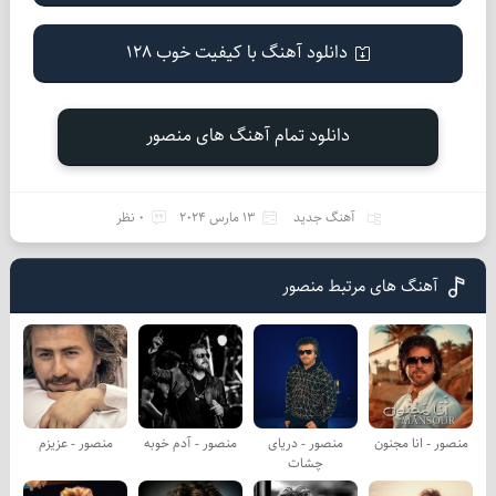
دانلود آهنگ با کیفیت خوب 128
دانلود تمام آهنگ های منصور
آهنگ جدید
13 مارس 2024
0 نظر
آهنگ های مرتبط منصور
منصور - انا مجنون
منصور - دریای
منصور - آدم خوبه
منصور - عزیزم
چشات