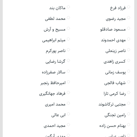
فرزاد فرخ
ماکان بند
مجید رضوی
محمد لطفی
مسعود صادقلو
مسیح و آرش
مهدی احمدوند
میثم ابراهیمی
ناصر زینعلی
ناصر پورکرم
کسری زاهدی
گرشا رضایی
یوسف زمانی
سالار صفرزاده
شهاب فالجی
امیرحافظ رنجبر
رضا کرمی تارا
فرهاد جهانگیری
مجتبی ترکاشوند
محمد امیری
رامین تجنگی
ابی عالی
بهنام حسن زاده
مجید احمدی
ناصر عباسی
مهدی آبگون