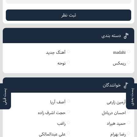
ثبت نظر
دسته بندی
madahi
آهنگ جدید
ریمکس
نوحه
خوانندگان
پست بعدی
پست قبلی
آرمین زارعی
آصف آریا
احسان دریادل
حجت اشرف زاده
حمید هیراد
راغب
رضا بهرام
علی عبدالمالکی