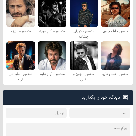
منصور - انا مجنون
منصور - دریای
منصور - آدم خوبه
منصور - عزیزم
چشات
منصور - نوش دارو
منصور - جون و
منصور - آرزو دارم
منصور - دلبر من
نفس
کرده
دیدگاه خود را بگذارید