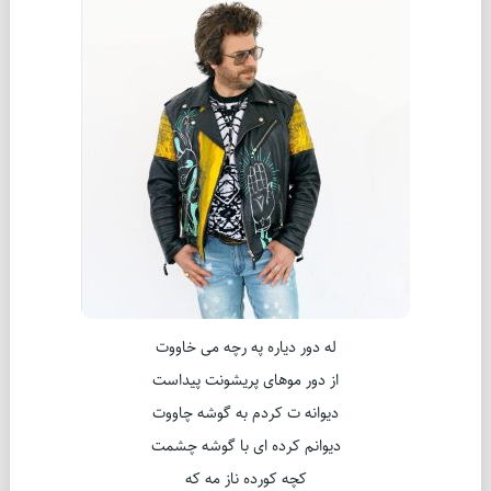
ﻟﻪ ﺩﻭﺭ ﺩﯾﺎﺭﻩ ﭘﻪ ﺭﭼﻪ ﻣﯽ ﺧﺎﻭﻭﺕ
ﺍﺯ ﺩﻭﺭ ﻣﻮﻫﺎﯼ ﭘﺮﯾﺸﻮﻧﺖ ﭘﯿﺪﺍﺳﺖ
ﺩﯾﻮﺍﻧﻪ ﺕ ﮐﺮﺩﻡ ﺑﻪ ﮔﻮﺷﻪ ﭼﺎﻭﻭﺕ
ﺩﯾﻮﺍﻧﻢ ﮐﺮﺩﻩ ﺍﯼ ﺑﺎ ﮔﻮﺷﻪ ﭼﺸﻤﺖ
ﮐﭽﻪ ﮐﻮﺭﺩﻩ ﻧﺎﺯ ﻣﻪ ﮐﻪ