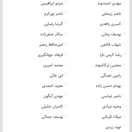
مهدی احمدوند
میثم ابراهیمی
ناصر زینعلی
ناصر پورکرم
کسری زاهدی
گرشا رضایی
یوسف زمانی
سالار صفرزاده
شهاب فالجی
امیرحافظ رنجبر
رضا کرمی تارا
فرهاد جهانگیری
مجتبی ترکاشوند
محمد امیری
رامین تجنگی
ابی عالی
بهنام حسن زاده
مجید احمدی
ناصر عباسی
مهدی آبگون
وحید مرادی
کامران خلیلی
میلاد قربانی
یوسف جمالی
نوید زردی