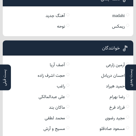
madahi
آهنگ جدید
ریمکس
نوحه
خوانندگان
آرمین زارعی
آصف آریا
پست بعدی
پست قبلی
احسان دریادل
حجت اشرف زاده
حمید هیراد
راغب
رضا بهرام
علی عبدالمالکی
فرزاد فرخ
ماکان بند
مجید رضوی
محمد لطفی
مسعود صادقلو
مسیح و آرش