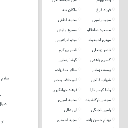
فرزاد فرخ
ماکان بند
مجید رضوی
محمد لطفی
مسعود صادقلو
مسیح و آرش
مهدی احمدوند
میثم ابراهیمی
ناصر زینعلی
ناصر پورکرم
کسری زاهدی
گرشا رضایی
یوسف زمانی
سالار صفرزاده
سلام چ
شهاب فالجی
امیرحافظ رنجبر
رضا کرمی تارا
فرهاد جهانگیری
ح
مجتبی ترکاشوند
محمد امیری
دنبا
رامین تجنگی
ابی عالی
بهنام حسن زاده
مجید احمدی
تو 