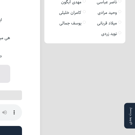
ناصر عباسی
مهدی آبگون
وحید مرادی
کامران خلیلی
ای
میلاد قربانی
یوسف جمالی
نوید زردی
هی می
د
پست بعدی