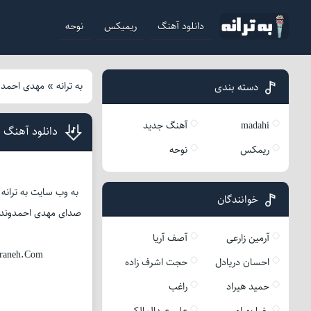
دانلود آهنگ
ریمیکس
نوحه
به ترانه
»
مهدی احمدو
دسته بندی
madahi
آهنگ جدید
دانلود آهنگ 
ریمکس
نوحه
به وب سایت به ترانه
خوانندگان
آرمین زارعی
آصف آریا
raneh.Com
احسان دریادل
حجت اشرف زاده
حمید هیراد
راغب
رضا بهرام
علی عبدالمالکی