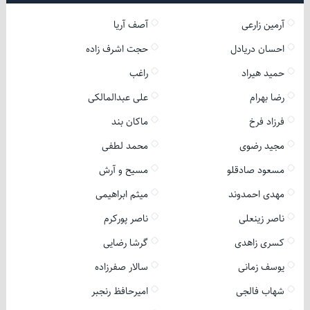
آرمین زارعی
آصف آریا
احسان دریادل
حجت اشرف زاده
حمید هیراد
راغب
رضا بهرام
علی عبدالمالکی
فرزاد فرخ
ماکان بند
مجید رضوی
محمد لطفی
مسعود صادقلو
مسیح و آرش
مهدی احمدوند
میثم ابراهیمی
ناصر زینعلی
ناصر پورکرم
کسری زاهدی
گرشا رضایی
یوسف زمانی
سالار صفرزاده
شهاب فالجی
امیرحافظ رنجبر