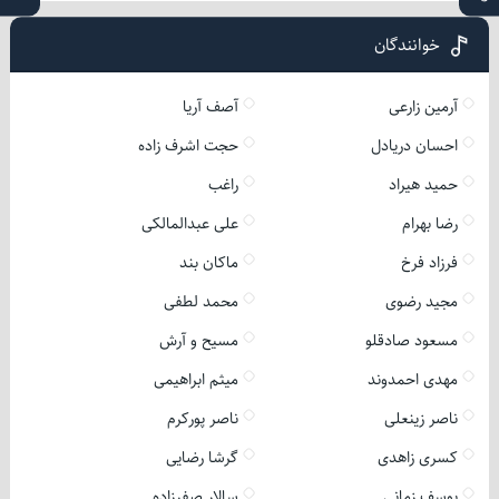
خوانندگان
آرمین زارعی
آصف آریا
احسان دریادل
حجت اشرف زاده
حمید هیراد
راغب
رضا بهرام
علی عبدالمالکی
فرزاد فرخ
ماکان بند
مجید رضوی
محمد لطفی
مسعود صادقلو
مسیح و آرش
مهدی احمدوند
میثم ابراهیمی
ناصر زینعلی
ناصر پورکرم
کسری زاهدی
گرشا رضایی
یوسف زمانی
سالار صفرزاده