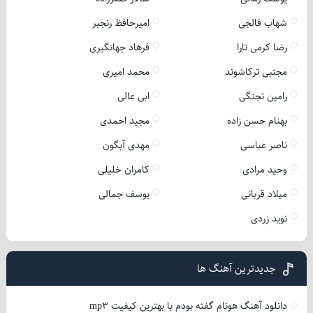
شهاب فالجی
امیرحافظ رنجبر
رضا کرمی تارا
فرهاد جهانگیری
مجتبی ترکاشوند
محمد امیری
رامین تجنگی
ابی عالی
بهنام حسن زاده
مجید احمدی
ناصر عباسی
مهدی آبگون
وحید مرادی
کامران خلیلی
میلاد قربانی
یوسف جمالی
نوید زردی
جدیدترین آهنگ ها
دانلود آهنگ هونام گفته بودم با بهترین کیفیت mp3