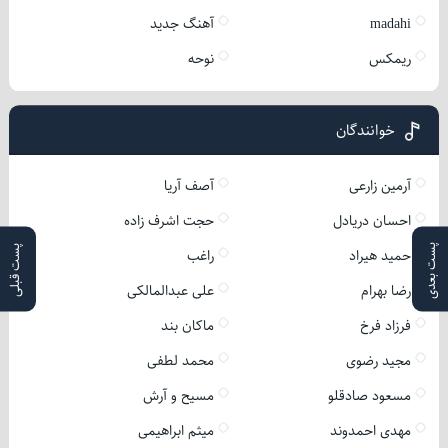
madahi
آهنگ جدید
ریمکس
نوحه
خوانندگان
آرمین زارعی
آصف آریا
احسان دریادل
حجت اشرف زاده
پست بعدی
پست قبلی
حمید هیراد
راغب
رضا بهرام
علی عبدالمالکی
فرزاد فرخ
ماکان بند
مجید رضوی
محمد لطفی
مسعود صادقلو
مسیح و آرش
مهدی احمدوند
میثم ابراهیمی