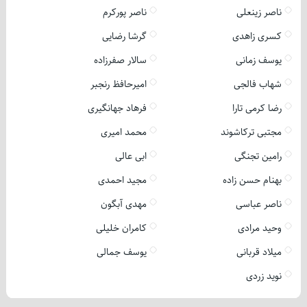
ناصر زینعلی
ناصر پورکرم
کسری زاهدی
گرشا رضایی
یوسف زمانی
سالار صفرزاده
شهاب فالجی
امیرحافظ رنجبر
رضا کرمی تارا
فرهاد جهانگیری
مجتبی ترکاشوند
محمد امیری
رامین تجنگی
ابی عالی
بهنام حسن زاده
مجید احمدی
ناصر عباسی
مهدی آبگون
وحید مرادی
کامران خلیلی
میلاد قربانی
یوسف جمالی
نوید زردی