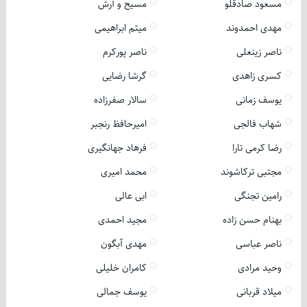
مسعود صادقلو
مسیح و آرش
مهدی احمدوند
میثم ابراهیمی
ناصر زینعلی
ناصر پورکرم
کسری زاهدی
گرشا رضایی
یوسف زمانی
سالار صفرزاده
شهاب فالجی
امیرحافظ رنجبر
رضا کرمی تارا
فرهاد جهانگیری
مجتبی ترکاشوند
محمد امیری
رامین تجنگی
ابی عالی
بهنام حسن زاده
مجید احمدی
ناصر عباسی
مهدی آبگون
وحید مرادی
کامران خلیلی
میلاد قربانی
یوسف جمالی