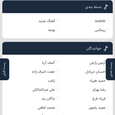
دسته بندی
madahi
آهنگ جدید
ریمکس
نوحه
خوانندگان
آرمین زارعی
آصف آریا
پست بعدی
پست قبلی
احسان دریادل
حجت اشرف زاده
حمید هیراد
راغب
رضا بهرام
علی عبدالمالکی
فرزاد فرخ
ماکان بند
مجید رضوی
محمد لطفی