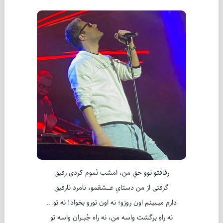
رفاقتو توو حقِ من، امشب تَموم کردی رفیق
گرفتی از من دستایِ عـــشقمو، نامرد نارفیق
دارم میـبینم اون روزو؛ نه اون تورو بخواد! نه تو…
نه راهِ برگشت واسه من، نه راه جُبــران واسه تو