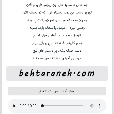
چه حالی داشتم؛ حال اون روزامو داری تو اَلان
توووو دستِ من بود، دسـتایِ اون که تو دَستته الان
یه روز به حرفم میرسی، امروزو یادت بِمـــونه
رفتـنی میره… میدونم! محاله یارِت بمونه
نارفیق بودی برام، آهای رفیقِ بامرام
زخمِ کاریتم نذاشــته، بالِ پروازی بَرام
دلتـم خنک بشه، پرِ دستَم جایِ تیغ
ضربه یِ آخرتم به هدف خورده، دقیق
پخش آنلاین موزیک نارفیق