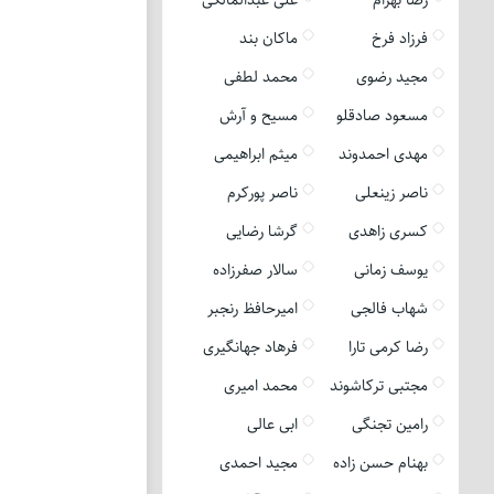
فرزاد فرخ
ماکان بند
مجید رضوی
محمد لطفی
مسعود صادقلو
مسیح و آرش
مهدی احمدوند
میثم ابراهیمی
ناصر زینعلی
ناصر پورکرم
کسری زاهدی
گرشا رضایی
یوسف زمانی
سالار صفرزاده
شهاب فالجی
امیرحافظ رنجبر
رضا کرمی تارا
فرهاد جهانگیری
مجتبی ترکاشوند
محمد امیری
رامین تجنگی
ابی عالی
بهنام حسن زاده
مجید احمدی