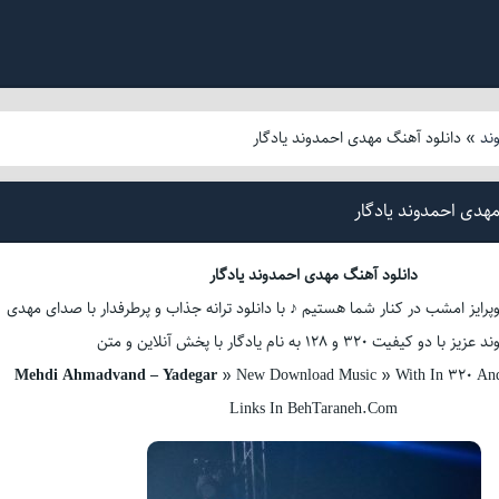
ند
»
دانلود آهنگ مهدی احمدوند یادگار
هدی احمدوند یادگار
دانلود آهنگ مهدی احمدوند یادگار
پرایز امشب در کنار شما هستیم ♪ با دانلود ترانه جذاب و پرطرفدار با صدای مهدی
ا دو کیفیت 320 و 128 به نام یادگار با پخش آنلاین و متن
Mehdi Ahmadvand – Yadegar
» New Download Music » With In 320 And 
Links In BehTaraneh.Com