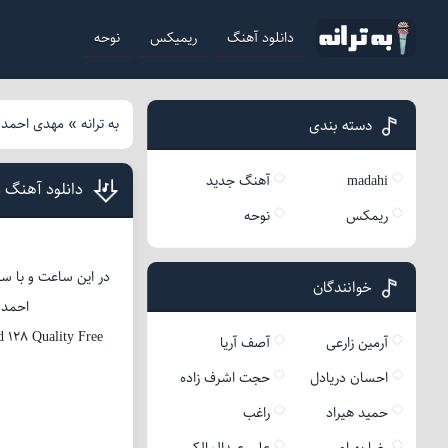
دانلود آهنگ
ریمیکس
نوحه
به ترانه
»
مهدی احمدو
دسته بندی
madahi
آهنگ جدید
دانلود آهنگ م
ریمکس
نوحه
در این ساعت و با سو
خوانندگان
احمدوند عزیز ب
128 Quality Free
آرمین زارعی
آصف آریا
احسان دریادل
حجت اشرف زاده
حمید هیراد
راغب
رضا بهرام
علی عبدالمالکی