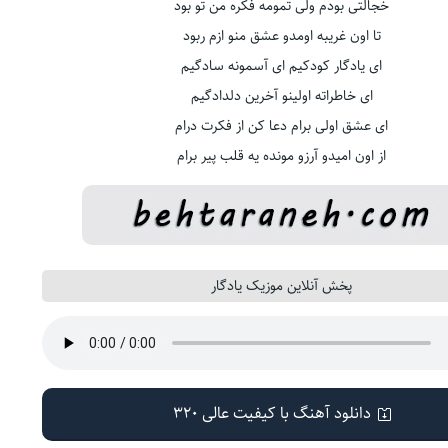
خجالتی بودم ولی تمومه فکره من تو بود
تا اون غریبه اومدو عشق منو ازم ربود
ای یادگار کودکیم ای آسمونه سادگیم
ای خاطراته اولینو آخرین دلدادگیم
ای عشق اولی برام دعا کن از فکرت درام
از اون امیدو آرزو مونده یه قلب پیر برام
پخش آنلاین موزیک یادگار
دانلود آهنگ با کیفیت عالی 320