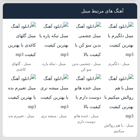
آهنگ های مرتبط مینل
مینل - دلگیرم
مینل - چشمی بدین
مینل - تیکه پاره
مینل - گلهای
سو کن
کاغذی
مینل - خنده هاتو
مینل - میشه نری
مینل - تغییرم بده
دوست دارم
مینل - با هم روالش
میکنیم