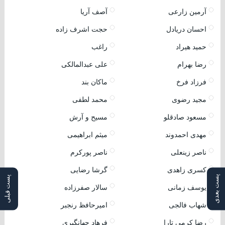
آرمین زارعی
آصف آریا
احسان دریادل
حجت اشرف زاده
حمید هیراد
راغب
رضا بهرام
علی عبدالمالکی
فرزاد فرخ
ماکان بند
مجید رضوی
محمد لطفی
مسعود صادقلو
مسیح و آرش
مهدی احمدوند
میثم ابراهیمی
ناصر زینعلی
ناصر پورکرم
کسری زاهدی
گرشا رضایی
پست بعدی
پست قبلی
یوسف زمانی
سالار صفرزاده
شهاب فالجی
امیرحافظ رنجبر
رضا کرمی تارا
فرهاد جهانگیری