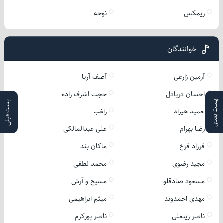
ریمکس
نوحه
خوانندگان
آرمین زارعی
آصف آریا
احسان دریادل
حجت اشرف زاده
پست بعدی
پست قبلی
حمید هیراد
راغب
رضا بهرام
علی عبدالمالکی
فرزاد فرخ
ماکان بند
مجید رضوی
محمد لطفی
مسعود صادقلو
مسیح و آرش
مهدی احمدوند
میثم ابراهیمی
ناصر زینعلی
ناصر پورکرم