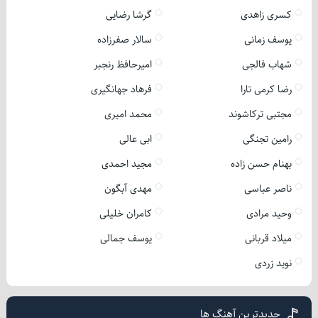
کسری زاهدی
گرشا رضایی
یوسف زمانی
سالار صفرزاده
شهاب فالجی
امیرحافظ رنجبر
رضا کرمی تارا
فرهاد جهانگیری
مجتبی ترکاشوند
محمد امیری
رامین تجنگی
ابی عالی
بهنام حسن زاده
مجید احمدی
ناصر عباسی
مهدی آبگون
وحید مرادی
کامران خلیلی
میلاد قربانی
یوسف جمالی
نوید زردی
جدیدترین آهنگ ها