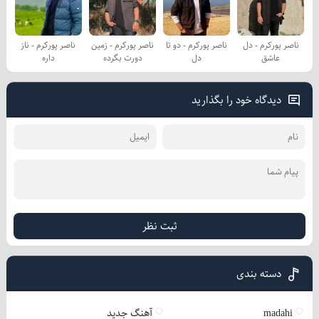
ناصر پورکرم - دل
ناصر پورکرم - دو تا
ناصر پورکرم - زمین
ناصر پورکرم - ناز
عاشق
دل
دورت بگرده
داره
دیدگاه خود را بگذارید
ثبت نظر
دسته بندی
madahi
آهنگ جدید