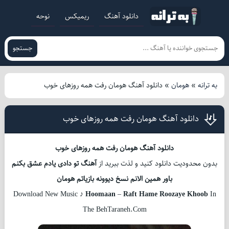
دانلود آهنگ
ریمیکس
نوحه
جستجو
به ترانه
»
هومان
»
دانلود آهنگ هومان رفت همه روزهای خوب
دانلود آهنگ هومان رفت همه روزهای خوب
دانلود آهنگ هومان رفت همه روزهای خوب
بدون محدودیت دانلود کنید و لذت ببرید از
آهنگ تو دادی یادم عشق بکنم
باور همین الانم نسخ دیوونه بازیاتم هومان
Download New Music ♪
Hoomaan
–
Raft Hame Roozaye Khoob
In
The BehTaraneh.Com