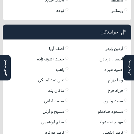
madahi
آهنگ جدید
ریمکس
نوحه
خوانندگان
آرمین زارعی
آصف آریا
احسان دریادل
حجت اشرف زاده
پست بعدی
پست قبلی
حمید هیراد
راغب
رضا بهرام
علی عبدالمالکی
فرزاد فرخ
ماکان بند
مجید رضوی
محمد لطفی
مسعود صادقلو
مسیح و آرش
مهدی احمدوند
میثم ابراهیمی
ناصر زینعلی
ناصر پورکرم