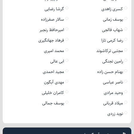
کسری زاهدی
گرشا رضایی
یوسف زمانی
سالار صفرزاده
شهاب فالجی
امیرحافظ رنجبر
رضا کرمی تارا
فرهاد جهانگیری
مجتبی ترکاشوند
محمد امیری
رامین تجنگی
ابی عالی
بهنام حسن زاده
مجید احمدی
ناصر عباسی
مهدی آبگون
وحید مرادی
کامران خلیلی
میلاد قربانی
یوسف جمالی
نوید زردی