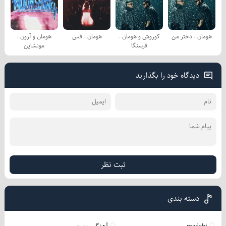
هومان - دختر من
کوروش و هومان -
هومان - فس
هومان و آرون -
فرسنگا
مونشاین
دیدگاه خود را بگذارید
ثبت نظر
دسته بندی