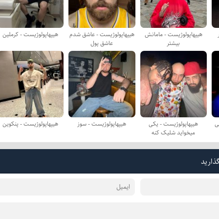
هیپهاپولوژیست - مامانش
هیپهاپولوژیست - عاشق شدم
هیپهاپولوژیست - کرملین
بیشتر
عاشق پول
ی
هیپهاپولوژیست - یکی
هیپهاپولوژیست - سوز
هیپهاپولوژیست - پنکوین
میخواید شلیک کنه
گذارید