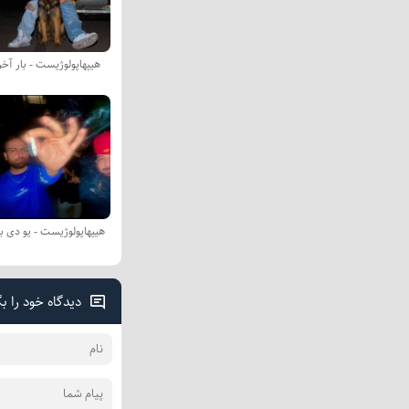
هیپهاپولوژیست - بار آخر
هیپهاپولوژیست - یو دی ب
دیدگاه خود را ب