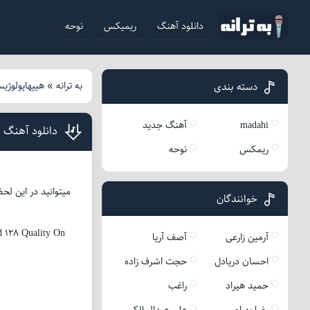
دانلود آهنگ
ریمیکس
نوحه
به ترانه
»
هیپهاپولوژی
دسته بندی
madahi
آهنگ جدید
دانلود آهنگ 
ریمکس
نوحه
میتوانید در این لح
خوانندگان
 128 Quality On
آرمین زارعی
آصف آریا
احسان دریادل
حجت اشرف زاده
حمید هیراد
راغب
رضا بهرام
علی عبدالمالکی