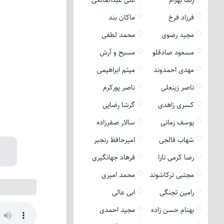
فرزاد فرخ
ماکان بند
مجید رضوی
محمد لطفی
مسعود صادقلو
مسیح و آرش
مهدی احمدوند
میثم ابراهیمی
ناصر زینعلی
ناصر پورکرم
کسری زاهدی
گرشا رضایی
یوسف زمانی
سالار صفرزاده
شهاب فالجی
امیرحافظ رنجبر
رضا کرمی تارا
فرهاد جهانگیری
مجتبی ترکاشوند
محمد امیری
رامین تجنگی
ابی عالی
بهنام حسن زاده
مجید احمدی