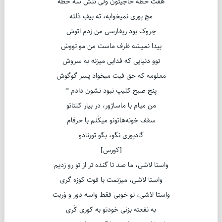
هفت خطه حاجیتون ولی تنش سه خطه
مچ پوری نمیخوابه، ته بیفِ ذلته
چروک بود رپفارسی من زدم اتوش
پیدا نمیشه ظرف ماست من مو تووش
توو دنیایی که فدایی میزنه به سروش
معلومه که حق فیت میخواد پسر گوگوش
پنج صبح کلیپ نبود نشون دادم *
من میام با ماساژور، در بیار کلتاتو
سقف خونه‌هاتونو میکَنم با حرفام
گادپوری نگو، بگو تورنادو
[کورس]
واستا لاشی، ما صد تا گنده تر از تو رو زدیم
واستا لاشی، میزنمت با فوت کوزه گری
واستا لاشی، تو خوبی فقط واسه دور و وَریت
به نفعته بزنی خودتو به کوری کَری