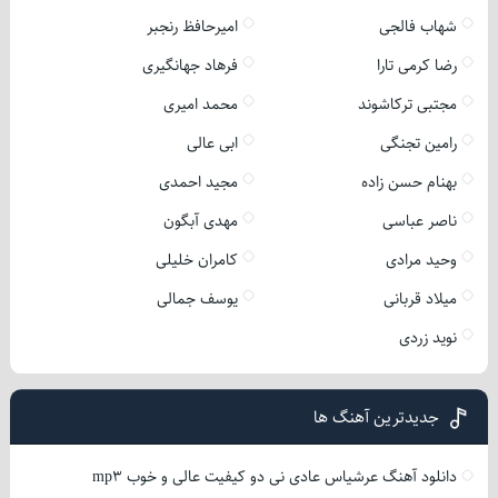
شهاب فالجی
امیرحافظ رنجبر
رضا کرمی تارا
فرهاد جهانگیری
مجتبی ترکاشوند
محمد امیری
رامین تجنگی
ابی عالی
بهنام حسن زاده
مجید احمدی
ناصر عباسی
مهدی آبگون
وحید مرادی
کامران خلیلی
میلاد قربانی
یوسف جمالی
نوید زردی
جدیدترین آهنگ ها
دانلود آهنگ عرشیاس عادی نی دو کیفیت عالی و خوب mp3