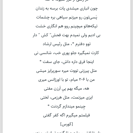
چون انباری میشدی پات برسه به زندان
پَسی‌تون رو میزنم سیاهی بره چشمات
تیکه‌هاتو میچینم روو هم انگاری خشت
بی ادبم ولی نمیدم بهت فحش″ کش ″ دار
توو دفترم *، مثل رئیس ارشاد
کارت نمیگیره جلو پوری خب، شانسی نی
اینجا فرق داره داش، جای سفت *
مثل پیرزنی تووت میره سورپرایز میشی
من با 206 میام، تو با اورژانس میری
هه، میگه بهم پیِ اَرزن مفتی
ایزی میزنمت، مثل هرزمی، لختی
چِینمو میندازم گردنت *
فیلمتم میگیرم اگه کفر گفتی
[کورس]