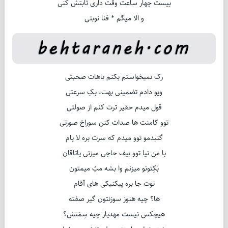
بیست چهار ساعت وقت داری ثابتش کنی
و الا میگم * فنا نوبتی
رک نمیخواستم بکنم باهات صحبتی
ویو دادم تضمینی بهت، بکِ سرعتی
قول میدم حقیر ترت کنم از صولتی
توو کامنت ها صدات کنن سوراخ صورتی
گنبدمو توو میدم که سرت بره لا پام
با من نیا توو بیف حاجی میزنی یاتاقان
بَکِتونو میزنم وا بشه مثِ میمتون
توت جا بره پیکنیکی های آقام
ها؟ چیه هنوز سوزنتون گیر صفته
هیچکس نیست مهدیار چیه سِمَتش؟