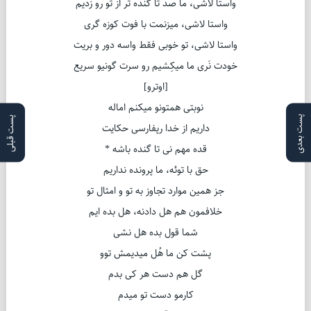
واستا لاشی، ما صد تا گنده تر از تو رو زدیم
واستا لاشی، میزنمت با فوت کوزه گری
واستا لاشی، تو خوبی فقط واسه دور و بریت
خودت نَری ما میکِشیم رو سرت گونیو سریع
[اوترو]
نوبتی همتونو میکنم اماله
پست بعدی
پست قبلی
داریم از خدا رپفارسی حکایت
قده مهم نی تا گنده باشه *
حق با توئه، ما پرونده نداریم
جز همین موارد تجاوز به تو و امثال تو
خلافمون هم هل دادنه، هل بده ایم
شما قول بده هل نشی
پشت کن ما هُل میدیمش توو
گل هم دست هر کی بدم
کارمو دست تو میدم