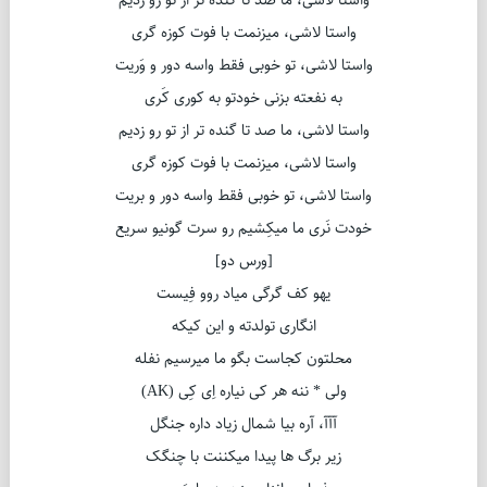
واستا لاشی، ما صد تا گنده تر از تو رو زدیم
واستا لاشی، میزنمت با فوت کوزه گری
واستا لاشی، تو خوبی فقط واسه دور و وَریت
به نفعته بزنی خودتو به کوری کَری
واستا لاشی، ما صد تا گنده تر از تو رو زدیم
واستا لاشی، میزنمت با فوت کوزه گری
واستا لاشی، تو خوبی فقط واسه دور و بریت
خودت نَری ما میکِشیم رو سرت گونیو سریع
[ورس دو]
یهو کف گرگی میاد روو فِیست
انگاری تولدته و این کیکه
محلتون کجاست بگو ما میرسیم نفله
ولی * ننه هر کی نیاره اِی کِی (AK)
آآآ، آره بیا شمال زیاد داره جنگل
زیر برگ ها پیدا میکننت با چنگک