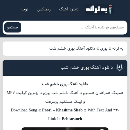
دانلود آهنگ
ریمیکس
نوحه
جستجو
به ترانه
»
پوری
»
دانلود آهنگ پوری خشم شب
دانلود آهنگ پوری خشم شب
دانلود آهنگ پوری خشم شب
همینک همراهتان هستیم با آهنگ خشم شب پوری با بهترین کیفیت MP3
و لینک مستقیم پرسرعت
Download Song «
Poori – Khashme Shab
» With Text And 320
Link In
Behtaraneh