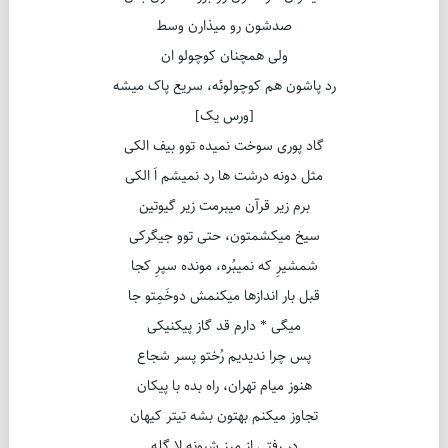
صدشون رو میذارن وسط
ولی همچنان کوچولو ان
رد پاشون هم کوچولوئه، سریع پاک میشه
[ورس یک]
گاد پوری سوخت نمیده توو بیف الکی
مثل دونه درشت ها رد نمیشم اَ الکی
برم زیر قرآن میبرمت زیر گیوتین
سیخ میکشمتون، حتی توو جیگرکی
شمشیرِ که نمیبُره، مونده سپرِ کجا
قبل بار اندازها میکنمش دوخَمِتو جا
میگی * دارم قد گاز پیکنیکی
پس چرا ندیدیم رُختو پسر شجاع
هنوز میام تهران، راه بده با پیکان
تجاوز میکنم بهتون بشه تیتر کیهان
در رفتی از مرز شبونه لا گله