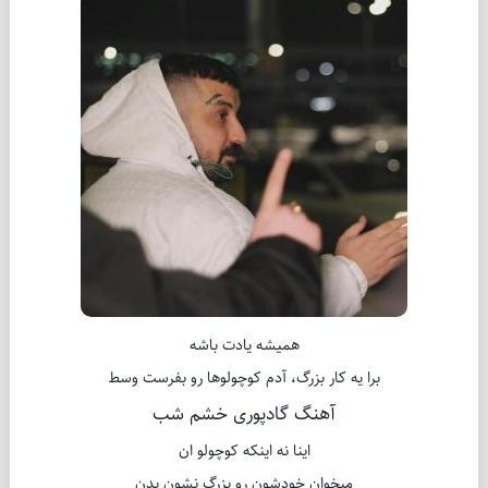
همیشه یادت باشه
برا یه کار بزرگ، آدم کوچولوها رو بفرست وسط
آهنگ گادپوری خشم شب
اینا نه اینکه کوچولو ان
میخوان خودشون رو بزرگ نشون بدن