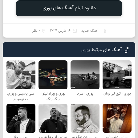
دانلود تمام آهنگ های پوری
آهنگ جدید
16 مارس 2024
0 نظر
آهنگ های مرتبط پوری
پوری - تیغ تیز زمان
پوری - سرپا
پوری و بهزاد لیتو -
علی یاسینی و پوری
بنگ بنگ
- نفهمیدم
پوری - دشمنامو
پوری - بزن زنگ بم
پوری - از خدا بترس
پوری - حلا