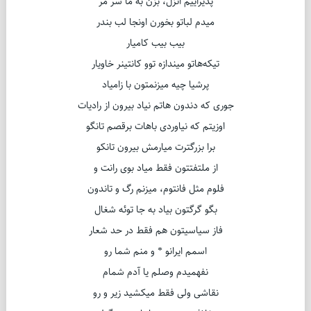
پذیراییم انزل، بزن به ما سَر مر
میدم لباتو بخورن اونجا لب بندر
بیب بیب کامیار
تیکه‌هاتو میندازه توو کانتینر خاویار
پرشیا چیه میزنمتون با زامیاد
جوری که دندون‌ هاتم نیاد بیرون از رادیات
اوزیتم که نیاوردی باهات برقصم تانگو
برا بزرگترت میارمش بیرون تانکو
از ملتفتتون فقط میاد بوی رانت و
فلوم مثل فانتوم، میزنم رگ و تاندون
بگو گرگتون بیاد به جا توئه شغال
فاز سیاسیتون هم فقط در حد شعار
اسمم ایرانو * و منم شما رو
نفهمیدم وصلم یا آدم شمام
نقاشی ولی فقط میکشید زیر و رو