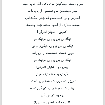
سر و دست میشکونن بیان باهام الآن تووی دیتم
ببین میچسبن بهم هشمون از روی لذت
استرس و بی اعتمادیمم که تهش سکته اس
میشم ستاره و از اسون میزنم بهت چشمک
[کورس – شایان اشرقی]
دیگه برو برو برو برو نزدیک نیا
دیگه برو برو برو برو درگیرم نباش
بیبی اکست خستست از این رفتنا
دیگه برو برو برو برو نزدیک نیا
[ورس دو – شایان اشراقی]
الآن ترجیحم تنهائیه بعدِ تو
تا روزی که خوب شه همه چی اگه شد
روزامو شب میکنم، یه کم گیج شدم
بهم ریختم منِ خُل
رفتی و خنده شدش غدغن باز