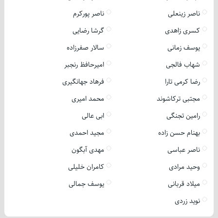
ناصر زینعلی
ناصر پورکرم
کسری زاهدی
گرشا رضایی
یوسف زمانی
سالار صفرزاده
شهاب فالجی
امیرحافظ رنجبر
رضا کرمی تارا
فرهاد جهانگیری
مجتبی ترکاشوند
محمد امیری
رامین تجنگی
ابی عالی
بهنام حسن زاده
مجید احمدی
ناصر عباسی
مهدی آبگون
وحید مرادی
کامران خلیلی
میلاد قربانی
یوسف جمالی
نوید زردی