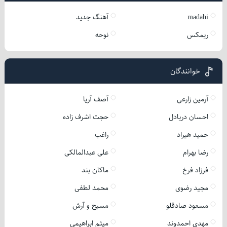
madahi
آهنگ جدید
ریمکس
نوحه
خوانندگان
آرمین زارعی
آصف آریا
احسان دریادل
حجت اشرف زاده
حمید هیراد
راغب
رضا بهرام
علی عبدالمالکی
فرزاد فرخ
ماکان بند
مجید رضوی
محمد لطفی
مسعود صادقلو
مسیح و آرش
مهدی احمدوند
میثم ابراهیمی