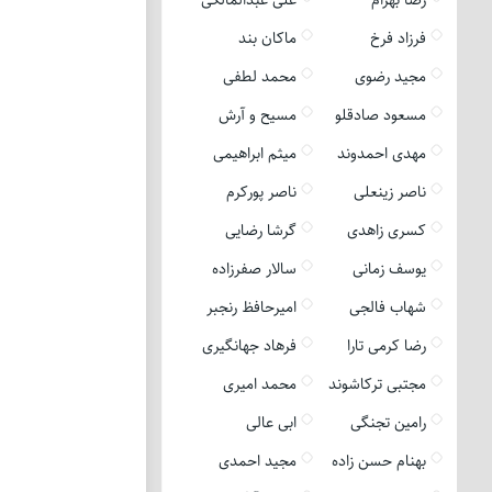
فرزاد فرخ
ماکان بند
مجید رضوی
محمد لطفی
مسعود صادقلو
مسیح و آرش
مهدی احمدوند
میثم ابراهیمی
ناصر زینعلی
ناصر پورکرم
کسری زاهدی
گرشا رضایی
یوسف زمانی
سالار صفرزاده
شهاب فالجی
امیرحافظ رنجبر
رضا کرمی تارا
فرهاد جهانگیری
مجتبی ترکاشوند
محمد امیری
رامین تجنگی
ابی عالی
بهنام حسن زاده
مجید احمدی