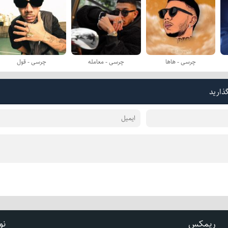
چرسی - هاها
چرسی - معامله
چرسی - قول
گذارید
ریمکس
نو