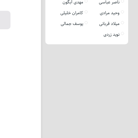
ناصر عباسی
مهدی آبگون
وحید مرادی
کامران خلیلی
میلاد قربانی
یوسف جمالی
نوید زردی