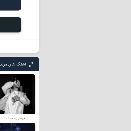
آهنگ های مرتب
چرسی - مچاله