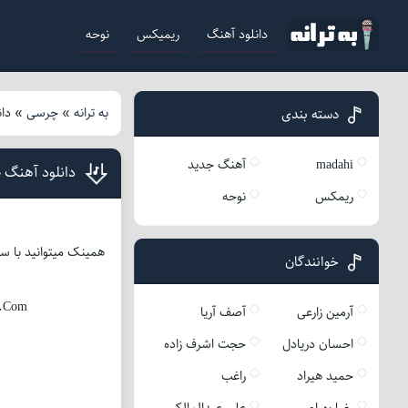
دانلود آهنگ
ریمیکس
نوحه
به ترانه
»
چرسی
»
دا
دسته بندی
madahi
آهنگ جدید
دانلود آهنگ
ریمکس
نوحه
همینک میتوانید با سر
خوانندگان
h.Com
آرمین زارعی
آصف آریا
احسان دریادل
حجت اشرف زاده
حمید هیراد
راغب
رضا بهرام
علی عبدالمالکی