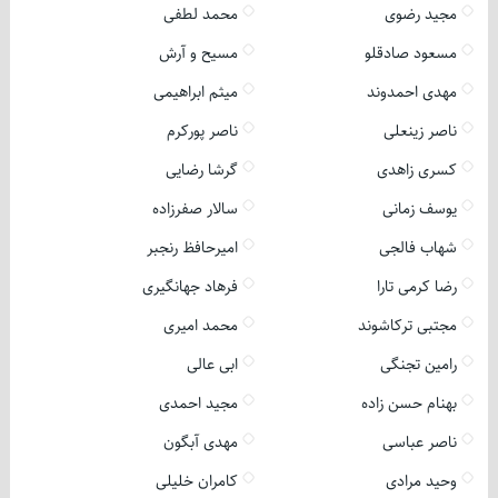
مجید رضوی
محمد لطفی
مسعود صادقلو
مسیح و آرش
مهدی احمدوند
میثم ابراهیمی
ناصر زینعلی
ناصر پورکرم
کسری زاهدی
گرشا رضایی
یوسف زمانی
سالار صفرزاده
شهاب فالجی
امیرحافظ رنجبر
رضا کرمی تارا
فرهاد جهانگیری
مجتبی ترکاشوند
محمد امیری
رامین تجنگی
ابی عالی
بهنام حسن زاده
مجید احمدی
ناصر عباسی
مهدی آبگون
وحید مرادی
کامران خلیلی