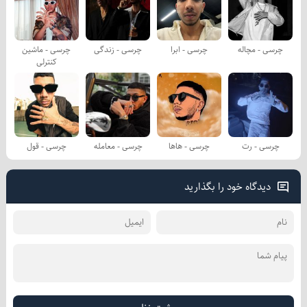
چرسی - مچاله
چرسی - ابرا
چرسی - زندگی
چرسی - ماشین
کنترلی
چرسی - رت
چرسی - هاها
چرسی - معامله
چرسی - قول
دیدگاه خود را بگذارید