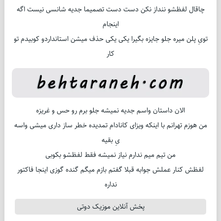
چاقال لفظشو ننداز نکن دست دست تصمیما جدیه شانسی نیست اگه
اینجام
تویِ پلن میره جلو جایزه بگیرا یکی یکی حذف میشن استانداردو کوبیدم تو
کار
الان داستان واسم جدیه نمیشه جلو برم رو حس و غریزه
من هوزم تهرانم با اینکه ویزای کانادام تمدیده خطر ساز داری میشی واسه
یِ بقیه
من تیم میم ندارم نیاز نمیشه فقط لفظشو بکوبی
لفظش کنار عملش جوابه قبلا گفتم بازم میگم گنده گوزی اینجا فاکتور
نداره
پخش آنلاین موزیک دوتی