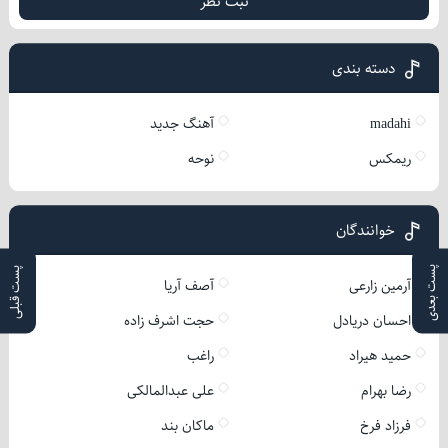
ثبت نظر
دسته بندی
madahi
آهنگ جدید
ریمکس
نوحه
خوانندگان
پست بعدی
پست قبلی
آرمین زارعی
آصف آریا
احسان دریادل
حجت اشرف زاده
حمید هیراد
راغب
رضا بهرام
علی عبدالمالکی
فرزاد فرخ
ماکان بند