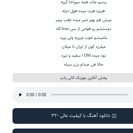
برسم جات همه سوراخا کیپه
هیتره هیت میده هول دیله
بیبش هم بهم شیر میده عقب بیمِر
دوستشم رو هواس از بس Cleanئه
مامیشم خوب چیزیه ولی پیره
میلرزه کون از ایران تا میلان
نود میده DM اَ سفید و تیره
حالا هی صدام بزن سیاه
پخش آنلاین موزیک لالی پاپ
دانلود آهنگ با کیفیت عالی 320