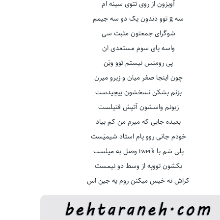
آویزون از روی تتوی سینه ام
سه g توو دندون یک دو سه جیمم
شوگرای جمعتون مثبت سی
واسه پای سوم مستعدی ان
پی رومنس نیستم توو ویَن
چون اینجا صفر میان و زیرو میرن
بزنم بشکن نسخشون پیچیدست
زبونم واسشون آتیش فتیلست
بعیده جایی که میرم من کم بیاد
خودم جانی روو پام استاد شیمیَست
پلی شم با twerk وصل به میلست
بکشون تووپه از وسط دو نیمست
کراش نه خیس میکنن روم یه جین اس