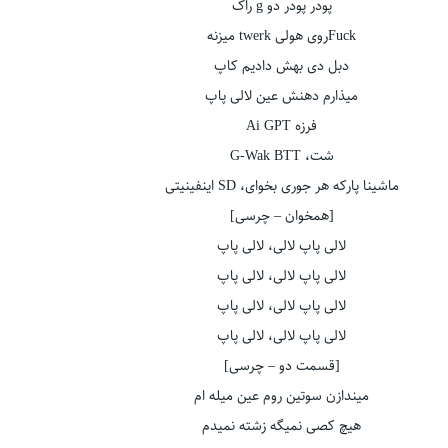
پودر پودر دو g راک
Fuckروی هولی twerk میزنه
دبل دی بهش دادیم کاپ
میذارم دهنش عین لالی پاپ
فرزه Ai GPT
شت، G-Wak BTT
ماشینا پارکه هر جوری بخوای، SD اینفینیتی
[همخوان – چرسی]
لالی پاپ لالی، لالی پاپ
لالی پاپ لالی، لالی پاپ
لالی پاپ لالی، لالی پاپ
لالی پاپ لالی، لالی پاپ
[قسمت دو – چرسی]
میندازن سوتین روم عین میله ام
هیچ کصی نمیگه زشته نمیدم