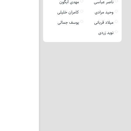
ناصر عباسی
مهدی آبگون
وحید مرادی
کامران خلیلی
میلاد قربانی
یوسف جمالی
نوید زردی