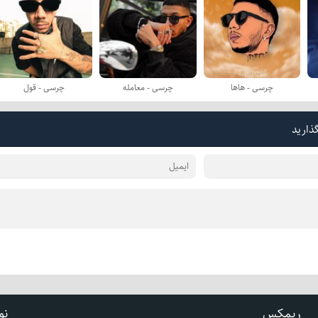
چرسی - هاها
چرسی - معامله
چرسی - قول
گذارید
ریمکس
نو