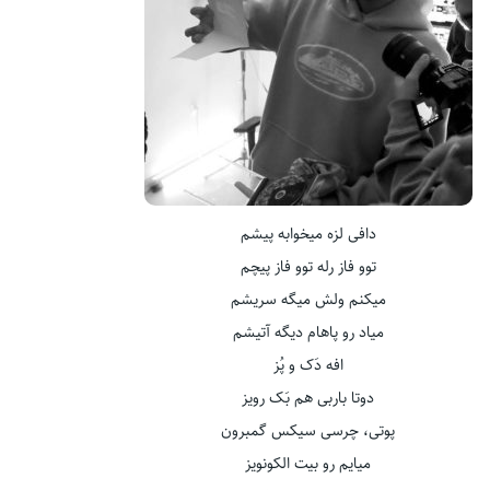
دافی لزه میخوابه پیشم
توو فاز رله توو فاز پیچم
میکنم ولش میگه سریشم
میاد رو پاهام دیگه آتیشم
افه دَک و پُز
دوتا باربی هم بَک رویز
پوتی، چرسی سیکس گمبرون
میایم رو بیت الکونویز