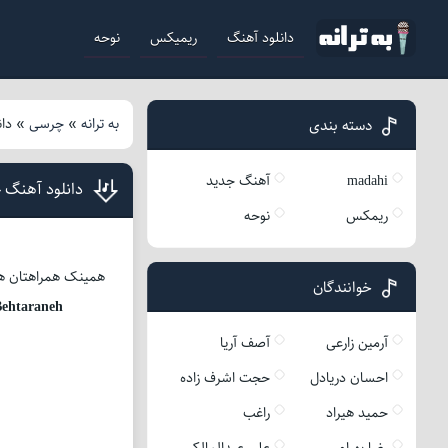
دانلود آهنگ
ریمیکس
نوحه
به ترانه
»
چرسی
»
دا
دسته بندی
madahi
آهنگ جدید
دانلود آهنگ 
ریمکس
نوحه
همینک همراهتان هستیم با 
خوانندگان
ehtaraneh
آرمین زارعی
آصف آریا
احسان دریادل
حجت اشرف زاده
حمید هیراد
راغب
رضا بهرام
علی عبدالمالکی