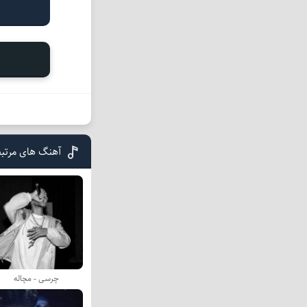
آهنگ های مرتب
چرسی - مچاله