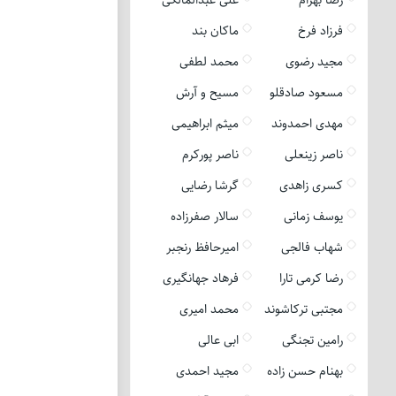
فرزاد فرخ
ماکان بند
مجید رضوی
محمد لطفی
مسعود صادقلو
مسیح و آرش
مهدی احمدوند
میثم ابراهیمی
ناصر زینعلی
ناصر پورکرم
کسری زاهدی
گرشا رضایی
یوسف زمانی
سالار صفرزاده
شهاب فالجی
امیرحافظ رنجبر
رضا کرمی تارا
فرهاد جهانگیری
مجتبی ترکاشوند
محمد امیری
رامین تجنگی
ابی عالی
بهنام حسن زاده
مجید احمدی