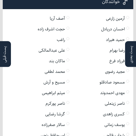
خوانندگان
آرمین زارعی
آصف آریا
احسان دریادل
حجت اشرف زاده
حمید هیراد
راغب
پست بعدی
پست قبلی
رضا بهرام
علی عبدالمالکی
فرزاد فرخ
ماکان بند
مجید رضوی
محمد لطفی
مسعود صادقلو
مسیح و آرش
مهدی احمدوند
میثم ابراهیمی
ناصر زینعلی
ناصر پورکرم
کسری زاهدی
گرشا رضایی
یوسف زمانی
سالار صفرزاده
شهاب فالجی
امیرحافظ رنجبر