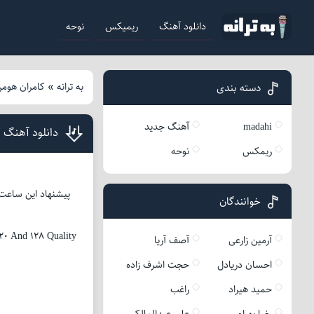
دانلود آهنگ
ریمیکس
نوحه
به ترانه
»
کامران هوم
دسته بندی
madahi
آهنگ جدید
دانلود آهنگ 
ریمکس
نوحه
پیشنهاد این ساعت 
خوانندگان
0 And 128 Quality
آرمین زارعی
آصف آریا
احسان دریادل
حجت اشرف زاده
حمید هیراد
راغب
رضا بهرام
علی عبدالمالکی