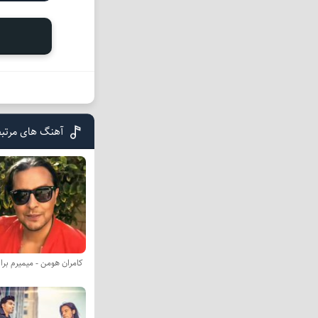
آهنگ های مرتبط
کامران هومن - میمیرم بر