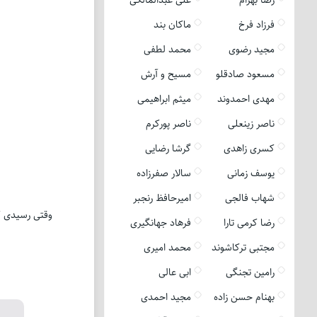
فرزاد فرخ
ماکان بند
مجید رضوی
محمد لطفی
مسعود صادقلو
مسیح و آرش
مهدی احمدوند
میثم ابراهیمی
ناصر زینعلی
ناصر پورکرم
کسری زاهدی
گرشا رضایی
یوسف زمانی
سالار صفرزاده
شهاب فالجی
امیرحافظ رنجبر
وقتی رسیدی که
رضا کرمی تارا
فرهاد جهانگیری
مجتبی ترکاشوند
محمد امیری
رامین تجنگی
ابی عالی
بهنام حسن زاده
مجید احمدی