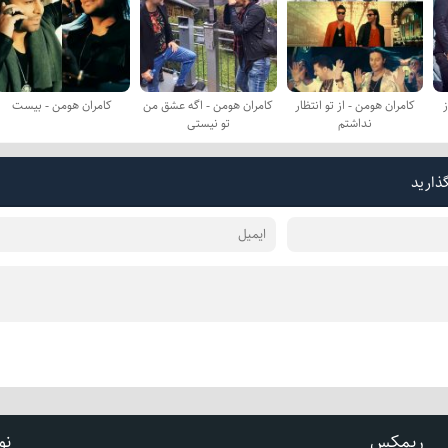
ز
کامران هومن - از تو انتظار
کامران هومن - اگه عشق من
کامران هومن - بیست
نداشتم
تو نیستی
گذارید
ریمکس
نو