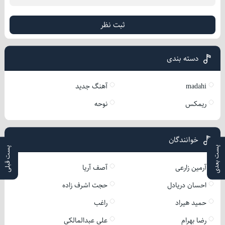
ثبت نظر
دسته بندی
madahi
آهنگ جدید
ریمکس
نوحه
خوانندگان
پست بعدی
پست قبلی
آرمین زارعی
آصف آریا
احسان دریادل
حجت اشرف زاده
حمید هیراد
راغب
رضا بهرام
علی عبدالمالکی