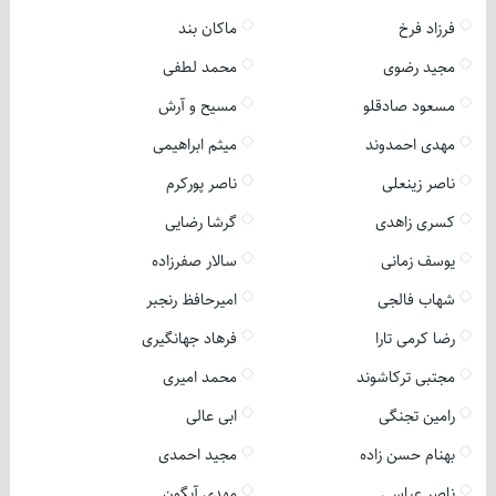
فرزاد فرخ
ماکان بند
مجید رضوی
محمد لطفی
مسعود صادقلو
مسیح و آرش
مهدی احمدوند
میثم ابراهیمی
ناصر زینعلی
ناصر پورکرم
کسری زاهدی
گرشا رضایی
یوسف زمانی
سالار صفرزاده
شهاب فالجی
امیرحافظ رنجبر
رضا کرمی تارا
فرهاد جهانگیری
مجتبی ترکاشوند
محمد امیری
رامین تجنگی
ابی عالی
بهنام حسن زاده
مجید احمدی
ناصر عباسی
مهدی آبگون