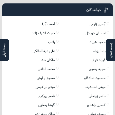
خوانندگان
آرمین زارعی
آصف آریا
احسان دریادل
حجت اشرف زاده
حمید هیراد
راغب
پست بعدی
پست قبلی
رضا بهرام
علی عبدالمالکی
فرزاد فرخ
ماکان بند
مجید رضوی
محمد لطفی
مسعود صادقلو
مسیح و آرش
مهدی احمدوند
میثم ابراهیمی
ناصر زینعلی
ناصر پورکرم
کسری زاهدی
گرشا رضایی
یوسف زمانی
سالار صفرزاده