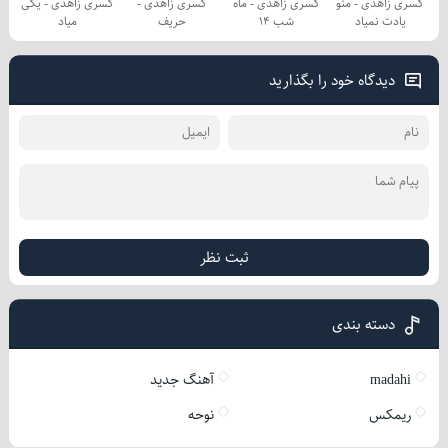
کسری زاهدی - منو
کسری زاهدی - ماه
کسری زاهدی -
کسری زاهدی - یکی
یادت نمیاد
شب 14
حریف
میاد
دیدگاه خود را بگذارید
ثبت نظر
دسته بندی
madahi
آهنگ جدید
ریمکس
نوحه