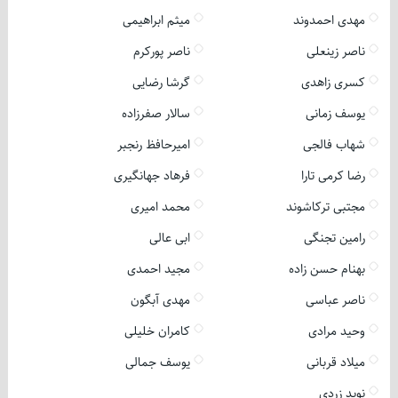
مهدی احمدوند
میثم ابراهیمی
ناصر زینعلی
ناصر پورکرم
کسری زاهدی
گرشا رضایی
یوسف زمانی
سالار صفرزاده
شهاب فالجی
امیرحافظ رنجبر
رضا کرمی تارا
فرهاد جهانگیری
مجتبی ترکاشوند
محمد امیری
رامین تجنگی
ابی عالی
بهنام حسن زاده
مجید احمدی
ناصر عباسی
مهدی آبگون
وحید مرادی
کامران خلیلی
میلاد قربانی
یوسف جمالی
نوید زردی