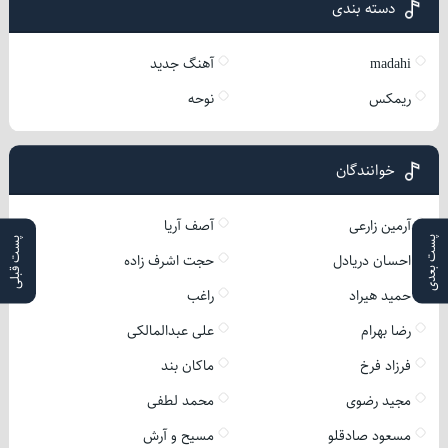
دسته بندی
madahi
آهنگ جدید
ریمکس
نوحه
خوانندگان
آرمین زارعی
آصف آریا
پست بعدی
پست قبلی
احسان دریادل
حجت اشرف زاده
حمید هیراد
راغب
رضا بهرام
علی عبدالمالکی
فرزاد فرخ
ماکان بند
مجید رضوی
محمد لطفی
مسعود صادقلو
مسیح و آرش