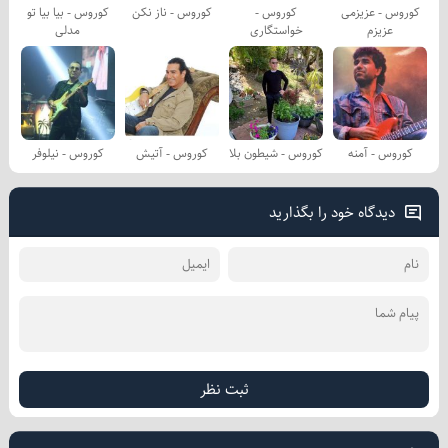
کوروس - عزیزمی
کوروس -
کوروس - ناز نکن
کوروس - بیا بیا تو
عزیزم
خواستگاری
مدلی
کوروس - آمنه
کوروس - شیطون بلا
کوروس - آتیش
کوروس - نیلوفر
دیدگاه خود را بگذارید
ثبت نظر