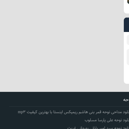
حه
نلود مداحی نوحه قمر بنی هاشم ریمیکس اینستا با بهترین کیفیت mp3
نلود نوحه علی پارسا مسلوب
نلود نوحه سید امیر بارانی بهبهانی غربت