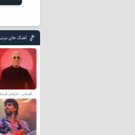
آهنگ های مرتب
کوروس - عزیزمی عزیزم