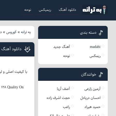
دانلود آهنگ
ریمیکس
نوحه
به ترانه
»
کوروس
»
دا
دسته بندی
madahi
آهنگ جدید
دانلود آهنگ 
ریمکس
نوحه
با کیفیت اصلی و لی
خوانندگان
 128 Quality On
آرمین زارعی
آصف آریا
احسان دریادل
حجت اشرف زاده
حمید هیراد
راغب
رضا بهرام
علی عبدالمالکی