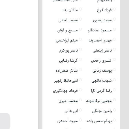
فرزاد فرخ
ماکان بند
مجید رضوی
محمد لطفی
مسعود صادقلو
مسیح و آرش
مهدی احمدوند
میثم ابراهیمی
ناصر زینعلی
ناصر پورکرم
کسری زاهدی
گرشا رضایی
یوسف زمانی
سالار صفرزاده
شهاب فالجی
امیرحافظ رنجبر
رضا کرمی تارا
فرهاد جهانگیری
مجتبی ترکاشوند
محمد امیری
رامین تجنگی
ابی عالی
بهنام حسن زاده
مجید احمدی