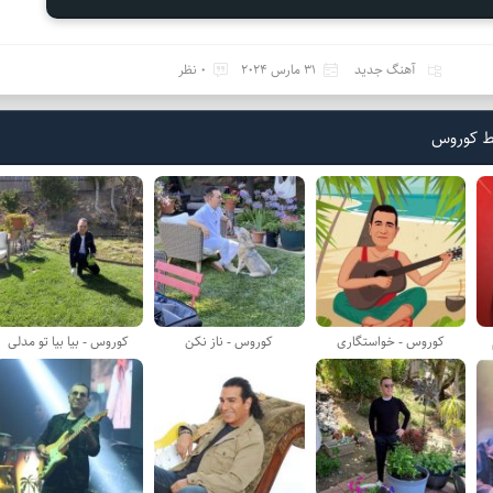
آهنگ جدید
31 مارس 2024
0 نظر
ط کوروس
کوروس - خواستگاری
کوروس - ناز نکن
کوروس - بیا بیا تو مدلی