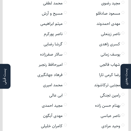
مجید رضوی
محمد لطفی
مسعود صادقلو
مسیح و آرش
مهدی احمدوند
میثم ابراهیمی
ناصر زینعلی
ناصر پورکرم
کسری زاهدی
گرشا رضایی
یوسف زمانی
سالار صفرزاده
شهاب فالجی
امیرحافظ رنجبر
پست بعدی
پست قبلی
رضا کرمی تارا
فرهاد جهانگیری
مجتبی ترکاشوند
محمد امیری
رامین تجنگی
ابی عالی
بهنام حسن زاده
مجید احمدی
ناصر عباسی
مهدی آبگون
وحید مرادی
کامران خلیلی