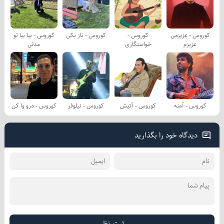
کوروس - عزیزمی
کوروس -
کوروس - ناز نکن
کوروس - بیا بیا تو
عزیزم
خواستگاری
مدلی
کوروس - آمنه
کوروس - آتیش
کوروس - نیلوفر
کوروس - درو وا کن
دیدگاه خود را بگذارید
ثبت نظر