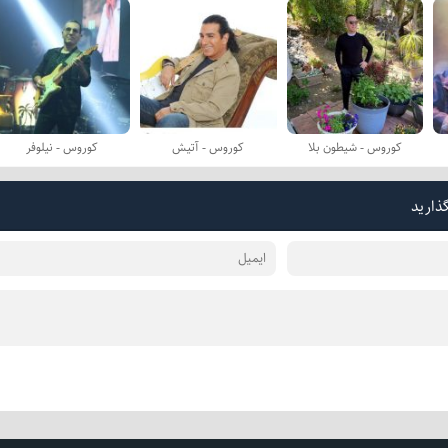
کوروس - شیطون بلا
کوروس - آتیش
کوروس - نیلوفر
گذارید