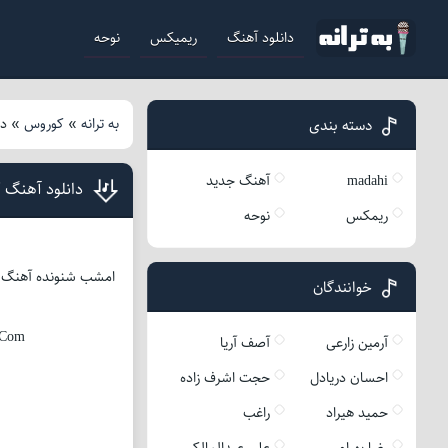
دانلود آهنگ
ریمیکس
نوحه
به ترانه
»
کوروس
»
دا
دسته بندی
madahi
آهنگ جدید
دانلود آهنگ
ریمکس
نوحه
خوانندگان
.Com
آرمین زارعی
آصف آریا
احسان دریادل
حجت اشرف زاده
حمید هیراد
راغب
رضا بهرام
علی عبدالمالکی