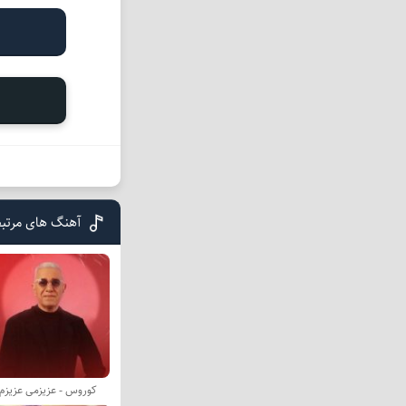
آهنگ های مرتب
کوروس - عزیزمی عزیزم