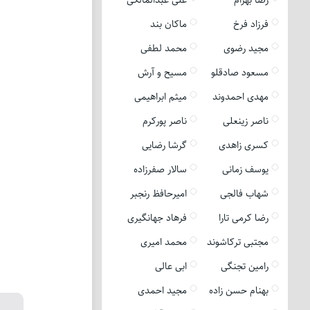
فرزاد فرخ
ماکان بند
مجید رضوی
محمد لطفی
مسعود صادقلو
مسیح و آرش
مهدی احمدوند
میثم ابراهیمی
ناصر زینعلی
ناصر پورکرم
کسری زاهدی
گرشا رضایی
یوسف زمانی
سالار صفرزاده
شهاب فالجی
امیرحافظ رنجبر
رضا کرمی تارا
فرهاد جهانگیری
مجتبی ترکاشوند
محمد امیری
رامین تجنگی
ابی عالی
بهنام حسن زاده
مجید احمدی