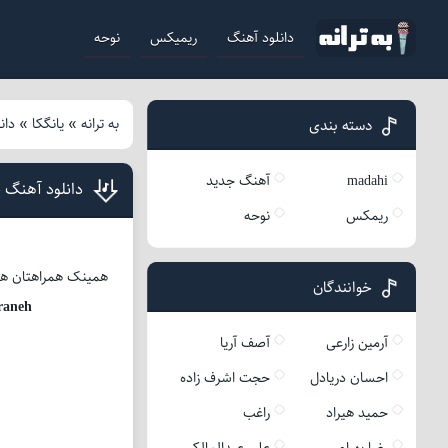
دانلود آهنگ
ریمیکس
نوحه
به ترانه
»
یانگکا
»
دان
دسته بندی
madahi
آهنگ جدید
دانلود آهنگ ی
ریمکس
نوحه
همینک همراهتان هستیم با آ
خوانندگان
raneh
آرمین زارعی
آصف آریا
احسان دریادل
حجت اشرف زاده
حمید هیراد
راغب
رضا بهرام
علی عبدالمالکی