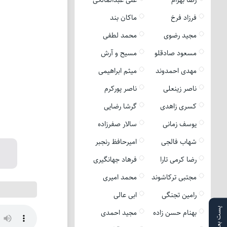
فرزاد فرخ
ماکان بند
مجید رضوی
محمد لطفی
مسعود صادقلو
مسیح و آرش
مهدی احمدوند
میثم ابراهیمی
ناصر زینعلی
ناصر پورکرم
کسری زاهدی
گرشا رضایی
یوسف زمانی
سالار صفرزاده
شهاب فالجی
امیرحافظ رنجبر
رضا کرمی تارا
فرهاد جهانگیری
مجتبی ترکاشوند
محمد امیری
رامین تجنگی
ابی عالی
پست بعدی
بهنام حسن زاده
مجید احمدی