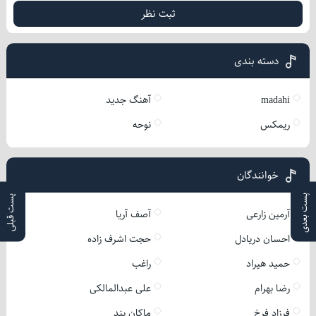
ثبت نظر
دسته بندی
madahi
آهنگ جدید
ریمکس
نوحه
خوانندگان
پست بعدی
پست قبلی
آرمین زارعی
آصف آریا
احسان دریادل
حجت اشرف زاده
حمید هیراد
راغب
رضا بهرام
علی عبدالمالکی
فرزاد فرخ
ماکان بند