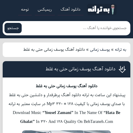
دانلود آهنگ
ریمیکس
نوحه
جستجو
به ترانه
»
یوسف زمانی
»
دانلود آهنگ یوسف زمانی حتی به غلط
دانلود آهنگ یوسف زمانی حتی به غلط
دانلود آهنگ یوسف زمانی حتی به غلط
پیشنهاد این ساعت به ترانه دانلود آهنگ پرطرفدار و دلنشین حتی به غلط
با صدای یوسف زمانی با کیفیت Mp3 320 ≡ 128 در سایت معتبر به ترانه
Download Music
“Yousef Zamani”
In The Name Of
“Hata Be
Ghalat”
In 320 And 128 Quality On BehTaraneh.Com