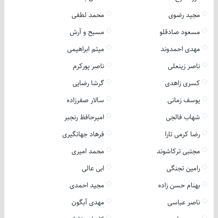
مجید رضوی
محمد لطفی
مسعود صادقلو
مسیح و آرش
مهدی احمدوند
میثم ابراهیمی
ناصر زینعلی
ناصر پورکرم
کسری زاهدی
گرشا رضایی
یوسف زمانی
سالار صفرزاده
شهاب فالجی
امیرحافظ رنجبر
رضا کرمی تارا
فرهاد جهانگیری
مجتبی ترکاشوند
محمد امیری
رامین تجنگی
ابی عالی
بهنام حسن زاده
مجید احمدی
ناصر عباسی
مهدی آبگون