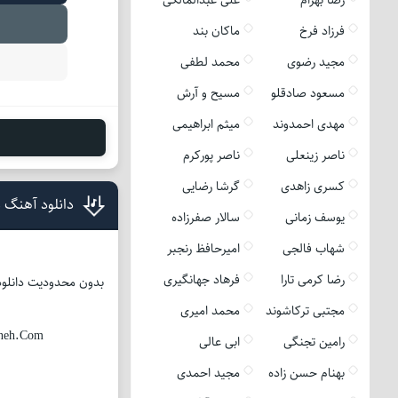
فرزاد فرخ
ماکان بند
مجید رضوی
محمد لطفی
مسعود صادقلو
مسیح و آرش
مهدی احمدوند
میثم ابراهیمی
ناصر زینعلی
ناصر پورکرم
کسری زاهدی
گرشا رضایی
دانلود آهنگ 
یوسف زمانی
سالار صفرزاده
شهاب فالجی
امیرحافظ رنجبر
رضا کرمی تارا
فرهاد جهانگیری
بدون محدودیت دانلود 
مجتبی ترکاشوند
محمد امیری
aneh.Com
رامین تجنگی
ابی عالی
بهنام حسن زاده
مجید احمدی