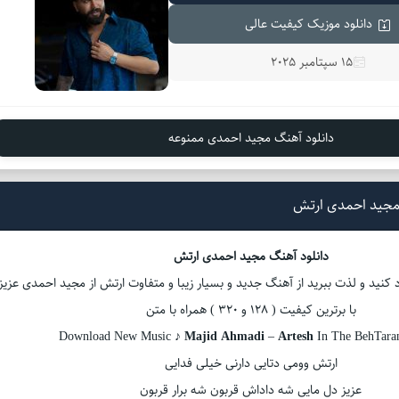
دانلود موزیک کیفیت عالی
15 سپتامبر 2025
دانلود آهنگ مجید احمدی ممنوعه
مجید احمدی‌ ارتش
دانلود آهنگ مجید احمدی‌ ارتش
کنید و لذت ببرید از آهنگ جدید و بسیار زیبا و متفاوت ارتش از مجید احمدی‌ عزیز
با برترین کیفیت ( 128 و 320 ) همراه با متن
Download New Music ♪
Majid Ahmadi
–
Artesh
In The BehTar
ارتش وومی دتایی دارنی خیلی فدایی
عزیز دل مایی شه داداش قربون شه برار قربون