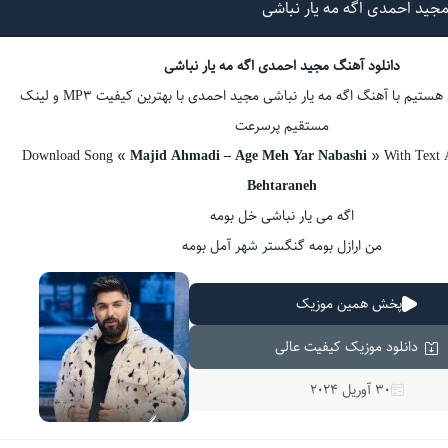
جید احمدی اگه مه یار نباشی
دانلود آهنگ مجید احمدی اگه مه یار نباشی
همینک همراهتان هستیم با آهنگ اگه مه یار نباشی مجید احمدی با بهترین کیفیت MP3 و لینک
مستقیم پرسرعت
Download Song «
Majid Ahmadi – Age Meh Yar Nabashi
» With Text 
Behtaraneh
اگه می یار نباشی خل بومه
من ارازل بومه گنگستر شهر آمل بومه
پخش همین موزیک
دانلود موزیک کیفیت عالی
30 آوریل 2024