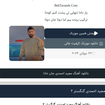
BehTaraneh.Com
یار دادا تنهایی تی پشت کنم کودتا
ترکیب برنده بیم اما دوتا جان دوتا
پخش همین موزیک
دانلود موزیک کیفیت عالی
23 جولای 2024
دانلود آهنگ مجید احمدی جان دادا
مجید احمدی گنگستر 2
دانلود آهنگ مجید احمدی گنگستر 2