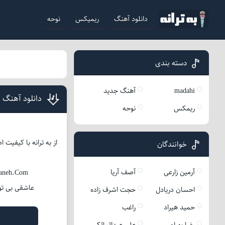
دانلود آهنگ
ریمیکس
نوحه
دسته بندی
madahi
آهنگ جدید
دانلود آهنگ 
ریمکس
نوحه
از به ترانه با کیفیت
خوانندگان
آرمین زارعی
آصف آریا
raneh.Com
عاشقی بی تو
احسان دریادل
حجت اشرف زاده
حمید هیراد
راغب
رضا بهرام
علی عبدالمالکی