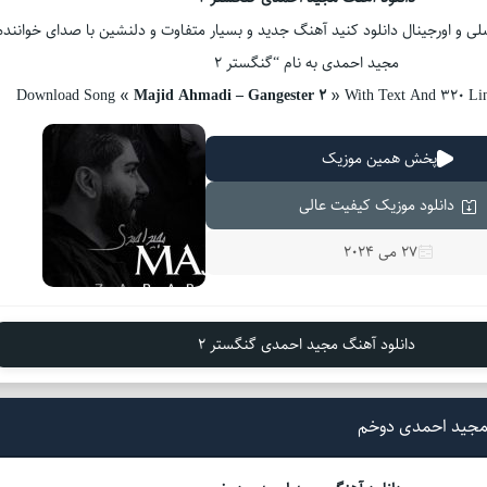
اصلی و اورجینال دانلود کنید آهنگ جدید و بسیار متفاوت و دلنشین با صدای خواننده
مجید احمدی به نام “گنگستر 2
Download Song «
Majid Ahmadi – Gangester 2
» With Text And 320 Li
پخش همین موزیک
دانلود موزیک کیفیت عالی
27 می 2024
دانلود آهنگ مجید احمدی گنگستر 2
مجید احمدی دوخم