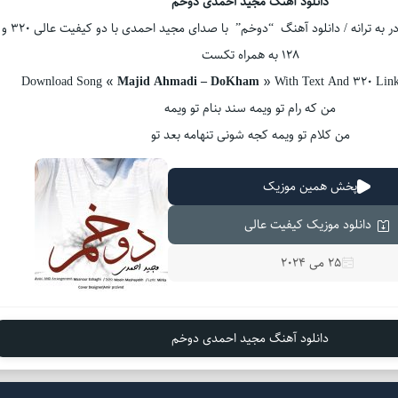
دانلود آهنگ مجید احمدی دوخم
بشنوید و لذت ببرید در به ترانه / دانلود آهنگ “دوخم” با صدای مجید احمدی با دو کیفیت عالی 320 و
128 به همراه تکست
Download Song «
Majid Ahmadi – DoKham
» With Text And 320 Lin
من که رام تو ویمه سند بنام تو ویمه
من کلام تو ویمه کجه شونی تنهامه بعد تو
پخش همین موزیک
دانلود موزیک کیفیت عالی
25 می 2024
دانلود آهنگ مجید احمدی دوخم